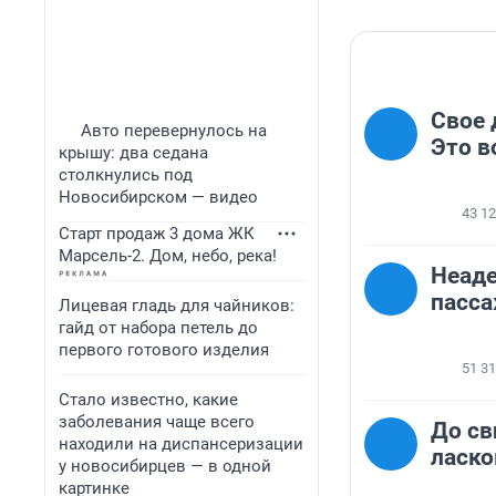
Свое 
Авто перевернулось на
Это в
крышу: два седана
столкнулись под
Новосибирском — видео
43 1
Старт продаж 3 дома ЖК
Марсель-2. Дом, небо, река!
Неаде
пасс
Лицевая гладь для чайников:
гайд от набора петель до
первого готового изделия
51 3
Стало известно, какие
заболевания чаще всего
До св
находили на диспансеризации
ласк
у новосибирцев — в одной
картинке