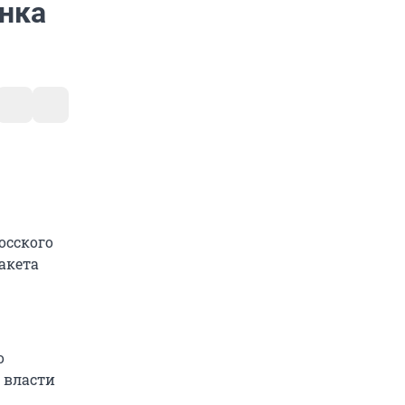
нка
осского
акета
о
 власти