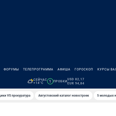
ФОРУМЫ
ТЕЛЕПРОГРАММА
АФИША
ГОРОСКОП
КУРСЫ ВА
USD 82,17
СЕЙЧАС
1
ПРОБКИ
+14°C
EUR 94,84
ики VS прокуратура
Августовский каталог новостроек
5 молодых н