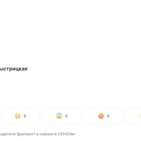
Быстрицкая
0
0
0
ыделите фрагмент и нажмите Ctrl+Enter