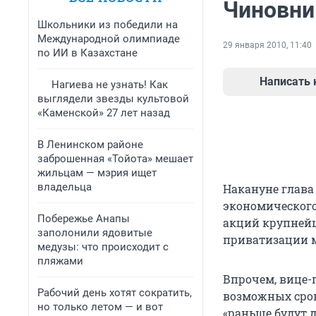
Чиновни
Школьники из победили на
Международной олимпиаде
29 января 2010, 11:40
по ИИ в Казахстане
Написать
Нагиева не узнать! Как
выглядели звезды культовой
«Каменской» 27 лет назад
В Ленинском районе
заброшенная «Тойота» мешает
жильцам — мэрия ищет
владельца
Накануне глава
экономического
Побережье Анапы
акций крупнейше
заполонили ядовитые
приватизации м
медузы: что происходит с
пляжами
Впрочем, вице-
Рабочий день хотят сократить,
возможных срок
но только летом — и вот
«раньше будут д