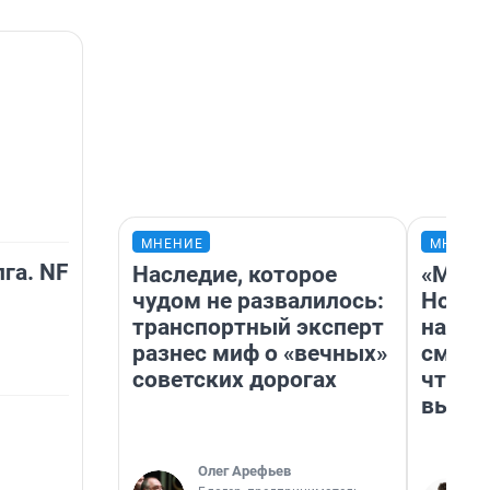
МНЕНИЕ
МНЕНИ
га. NF
Наследие, которое
«Мы в
чудом не развалилось:
Нолан
транспортный эксперт
настр
разнес миф о «вечных»
смотр
советских дорогах
чтобы
выгля
Олег Арефьев