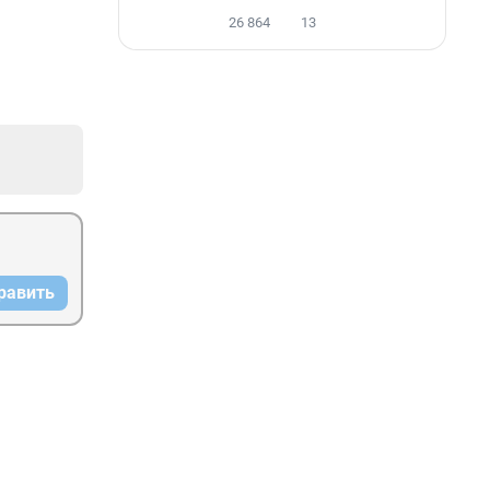
26 864
13
равить