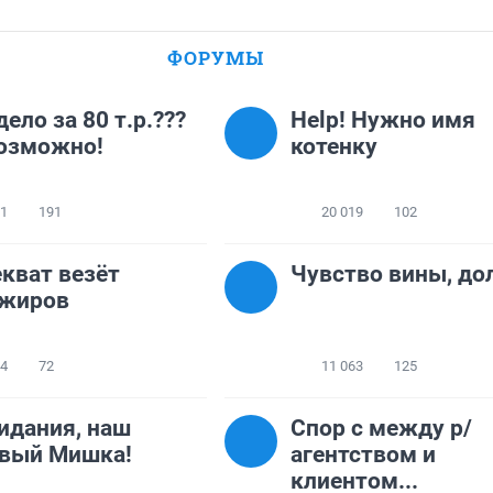
ФОРУМЫ
дело за 80 т.р.???
Help! Нужно имя
озможно!
котенку
21
191
20 019
102
кват везёт
Чувство вины, дол
ажиров
14
72
11 063
125
идания, наш
Спор с между р/
овый Мишка!
агентством и
клиентом...