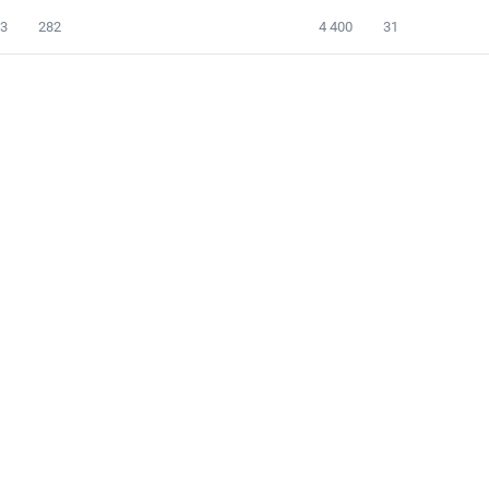
83
282
4 400
31