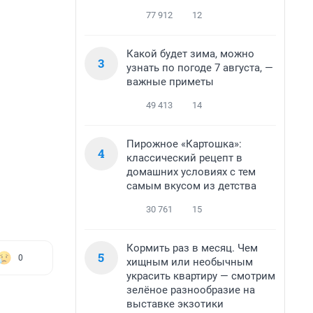
77 912
12
Какой будет зима, можно
3
узнать по погоде 7 августа, —
важные приметы
49 413
14
Пирожное «Картошка»:
4
классический рецепт в
домашних условиях с тем
самым вкусом из детства
30 761
15
Кормить раз в месяц. Чем
5
0
хищным или необычным
украсить квартиру — смотрим
зелёное разнообразие на
выставке экзотики