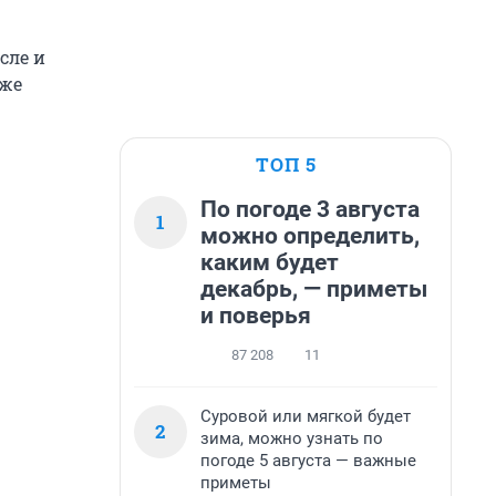
сле и
уже
ТОП 5
По погоде 3 августа
1
можно определить,
каким будет
декабрь, — приметы
и поверья
87 208
11
Суровой или мягкой будет
2
зима, можно узнать по
погоде 5 августа — важные
приметы