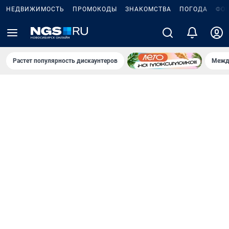
НЕДВИЖИМОСТЬ
ПРОМОКОДЫ
ЗНАКОМСТВА
ПОГОДА
ФО
Растет популярность дискаунтеров
Межд