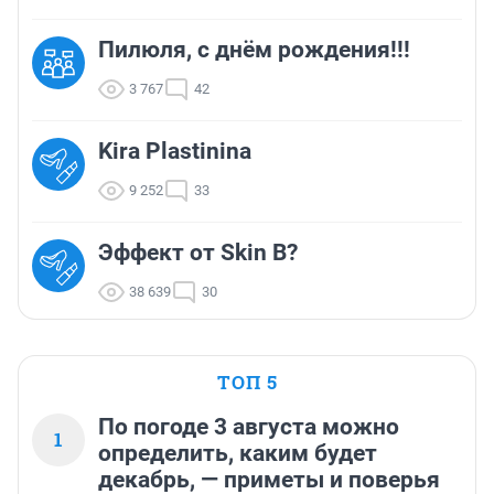
Пилюля, с днём рождения!!!
3 767
42
Kira Plastinina
9 252
33
Эффект от Skin B?
38 639
30
ТОП 5
По погоде 3 августа можно
1
определить, каким будет
декабрь, — приметы и поверья