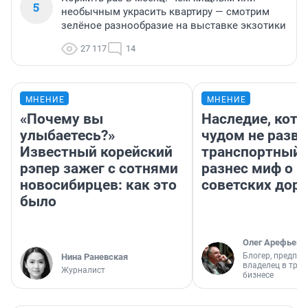
5
необычным украсить квартиру — смотрим
зелёное разнообразие на выставке экзотики
27 117
14
МНЕНИЕ
МНЕНИЕ
«Почему вы
Наследие, кото
улыбаетесь?»
чудом не разва
Известный корейский
транспортный 
рэпер зажег с сотнями
разнес миф о 
новосибирцев: как это
советских доро
было
Олег Арефьев
Блогер, предпри
Нина Раневская
владелец в тра
Журналист
бизнесе