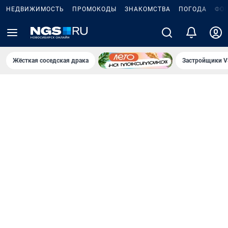
НЕДВИЖИМОСТЬ
ПРОМОКОДЫ
ЗНАКОМСТВА
ПОГОДА
ФО
Жёсткая соседская драка
Застройщики V