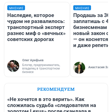
МНЕНИЕ
МНЕНИЕ
Наследие, которое
Продашь за 300
чудом не развалилось:
заплатишь с 40
транспортный эксперт
бизнесменам г
разнес миф о «вечных»
новый закон о 
советских дорогах
— он коснется 
и даже репети
Олег Арефьев
Блогер, предприниматель,
Анастасия Зав
владелец в транспортном
бизнесе
РЕКОМЕНДУЕМ
«Не хочется в это верить». Как
сложилась судьба «следователя на
золотом Lexus» после скандала в