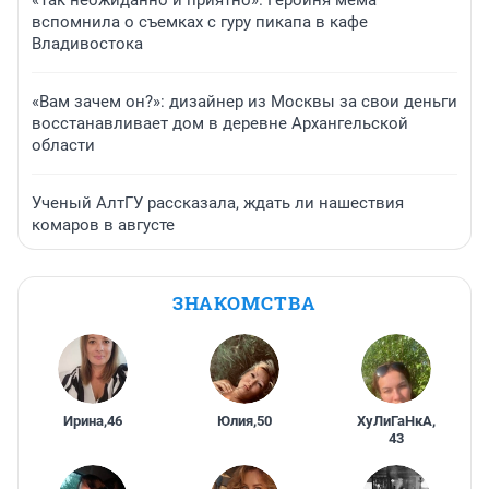
«Так неожиданно и приятно». Героиня мема
вспомнила о съемках с гуру пикапа в кафе
Владивостока
«Вам зачем он?»: дизайнер из Москвы за свои деньги
восстанавливает дом в деревне Архангельской
области
Ученый АлтГУ рассказала, ждать ли нашествия
комаров в августе
ЗНАКОМСТВА
Ирина
,
46
Юлия
,
50
ХуЛиГаНкА
,
43