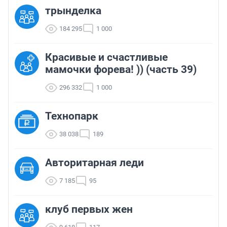
трынделка
184 295
1 000
Красивые и счастливые
мамочки форева! )) (часть 39)
296 332
1 000
Технопарк
38 038
189
Авторитарная леди
7 185
95
клуб первых жен