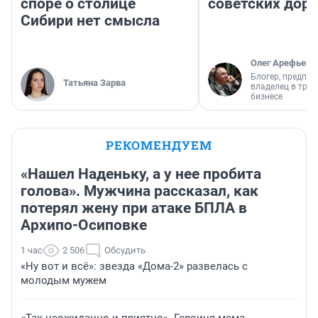
споре о столице
советских доро
Сибири нет смысла
Олег Арефьев
Блогер, предпри
Татьяна Зарва
владелец в тра
бизнесе
РЕКОМЕНДУЕМ
«Нашел Наденьку, а у нее пробита
голова». Мужчина рассказал, как
потерял жену при атаке БПЛА в
Архипо-Осиповке
1 час
2 506
Обсудить
«Ну вот и всё»: звезда «Дома-2» развелась с
молодым мужем