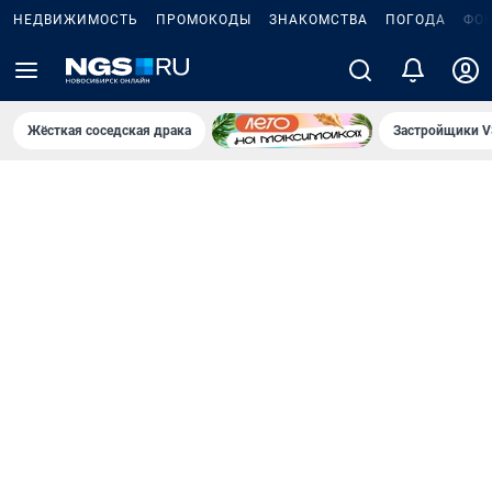
НЕДВИЖИМОСТЬ
ПРОМОКОДЫ
ЗНАКОМСТВА
ПОГОДА
ФО
Жёсткая соседская драка
Застройщики V