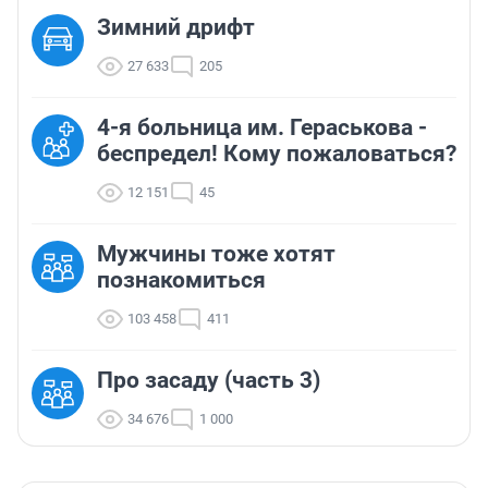
Зимний дрифт
27 633
205
4-я больница им. Гераськова -
беспредел! Кому пожаловаться?
12 151
45
Мужчины тоже хотят
познакомиться
103 458
411
Про засаду (часть 3)
34 676
1 000