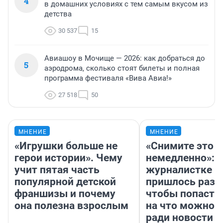
4
в домашних условиях с тем самым вкусом из
детства
30 537
15
Авиашоу в Мочище — 2026: как добраться до
5
аэродрома, сколько стоят билеты и полная
программа фестиваля «Вива Авиа!»
27 518
50
МНЕНИЕ
МНЕНИЕ
«Игрушки больше не
«Снимите это
герои истории». Чему
немедленно»:
учит пятая часть
журналистке Н
популярной детской
пришлось разд
франшизы и почему
чтобы попасть 
она полезна взрослым
на что можно 
ради новости