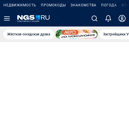
НЕДВИЖИМОСТЬ
ПРОМОКОДЫ
ЗНАКОМСТВА
ПОГОДА
ФО
Жёсткая соседская драка
Застройщики V