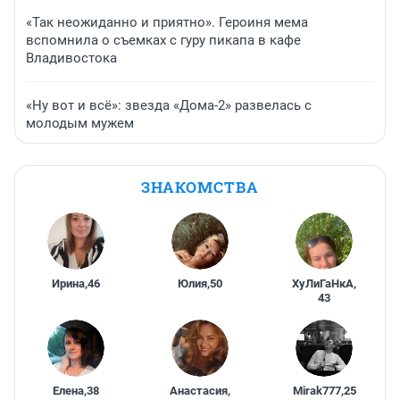
«Так неожиданно и приятно». Героиня мема
вспомнила о съемках с гуру пикапа в кафе
Владивостока
«Ну вот и всё»: звезда «Дома-2» развелась с
молодым мужем
ЗНАКОМСТВА
Ирина
,
46
Юлия
,
50
ХуЛиГаНкА
,
43
Елена
,
38
Анастасия
,
Mirak777
,
25