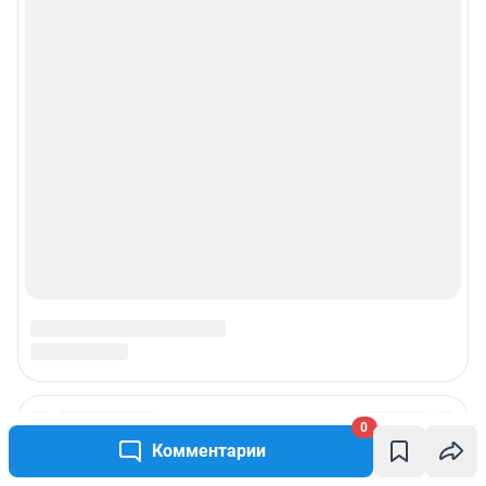
Реклама на сайте
Прайс-лист
О компании
Наши награды
Наши вакансии
Техподдержка
Предвыборная агитация
Статистика канала в MAX
0
Комментарии
Все города сети