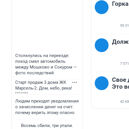
Горка
59 3
Долж
Столкнулись на переезде:
поезд смял автомобиль
7 571
между Мошково и Сокуром —
фото последствий
Свое 
Старт продаж 3 дома ЖК
Это в
Марсель-2. Дом, небо, река!
Людям приходят уведомления
42 6
о зачислении денег на счет:
почему верить этому опасно
Восемь сбили, три упали.