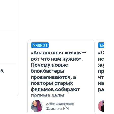
МНЕНИЕ
МНЕНИ
«Аналоговая жизнь —
«Сним
вот что нам нужно».
немед
Почему новые
журна
а,
блокбастеры
пришл
проваливаются, а
чтобы
повторы старых
на чт
фильмов собирают
ради 
полные залы
Алёна Золотухина
Журналист НГС