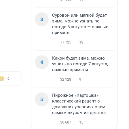
Суровой или мягкой будет
3
зима, можно узнать по
погоде 5 августа — важные
приметы
77 725
12
Какой будет зима, можно
4
узнать по погоде 7 августа, —
важные приметы
0
32 128
9
Пирожное «Картошка»:
5
классический рецепт в
домашних условиях с тем
самым вкусом из детства
30 607
15