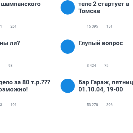
 шампанского
теле 2 стартует в
Томске
11
261
15 095
151
ны ли?
Глупый вопрос
93
3 424
75
дело за 80 т.р.???
Бар Гараж, пятниц
озможно!
01.10.04, 19-00
93
191
53 278
396