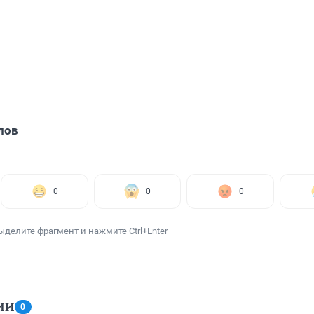
лов
0
0
0
ыделите фрагмент и нажмите Ctrl+Enter
ИИ
0