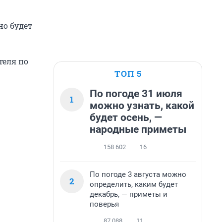
но будет
теля по
ТОП 5
По погоде 31 июля
1
можно узнать, какой
будет осень, —
народные приметы
158 602
16
По погоде 3 августа можно
2
определить, каким будет
декабрь, — приметы и
поверья
87 088
11