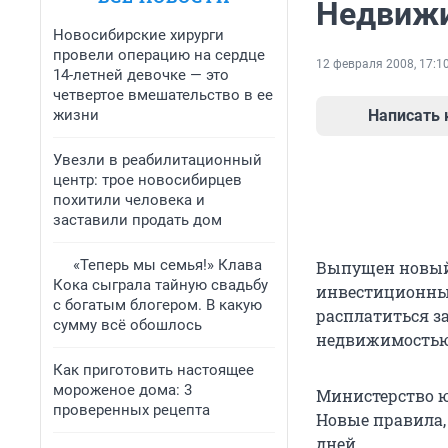
Недвижи
Новосибирские хирурги
провели операцию на сердце
12 февраля 2008, 17:1
14-летней девочке — это
четвертое вмешательство в ее
жизни
Написать
Увезли в реабилитационный
центр: трое новосибирцев
похитили человека и
заставили продать дом
«Теперь мы семья!» Клава
Выпущен новый 
Кока сыграла тайную свадьбу
инвестиционных
с богатым блогером. В какую
расплатиться з
сумму всё обошлось
недвижимостью
Как приготовить настоящее
мороженое дома: 3
Министерство ю
проверенных рецепта
Новые правила, 
дней.