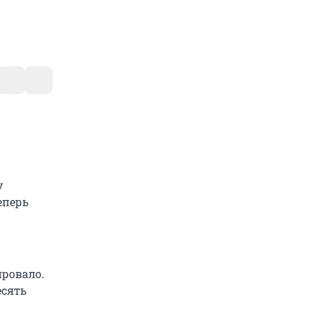
у
еперь
ровало.
есять