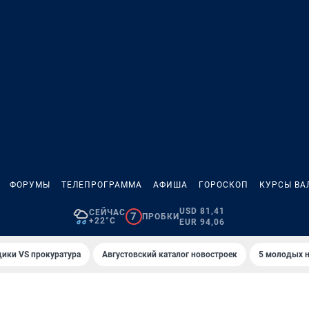
ФОРУМЫ
ТЕЛЕПРОГРАММА
АФИША
ГОРОСКОП
КУРСЫ ВА
USD 81,41
СЕЙЧАС
7
ПРОБКИ
+22°C
EUR 94,06
ики VS прокуратура
Августовский каталог новостроек
5 молодых н