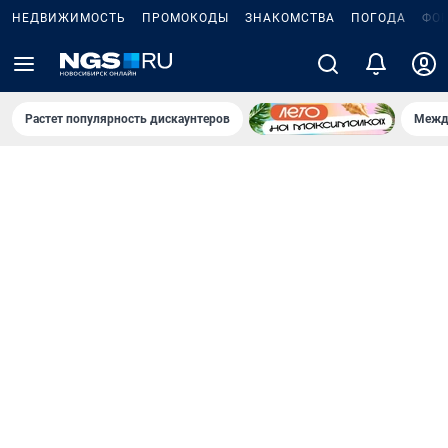
НЕДВИЖИМОСТЬ
ПРОМОКОДЫ
ЗНАКОМСТВА
ПОГОДА
ФО
Растет популярность дискаунтеров
Межд