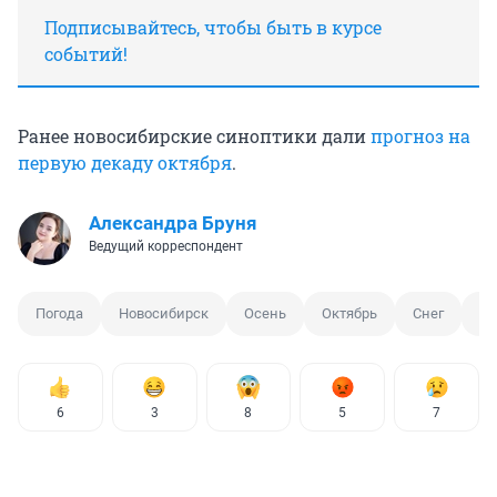
Подписывайтесь, чтобы быть в курсе
событий!
Ранее новосибирские синоптики дали
прогноз на
первую декаду октября
.
Александра Бруня
Ведущий корреспондент
Погода
Новосибирск
Осень
Октябрь
Снег
Хо
6
3
8
5
7