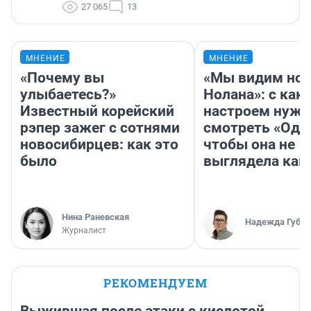
27 065
13
МНЕНИЕ
МНЕНИЕ
«Почему вы
«Мы видим нов
улыбаетесь?»
Нолана»: с как
Известный корейский
настроем нужн
рэпер зажег с сотнями
смотреть «Оди
новосибирцев: как это
чтобы она не
было
выглядела как
Нина Раневская
Надежда Губар
Журналист
РЕКОМЕНДУЕМ