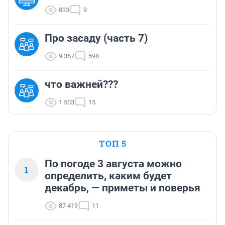
833
9
Про засаду (часть 7)
9 367
598
что важней???
1 503
15
ТОП 5
По погоде 3 августа можно
1
определить, каким будет
декабрь, — приметы и поверья
87 419
11