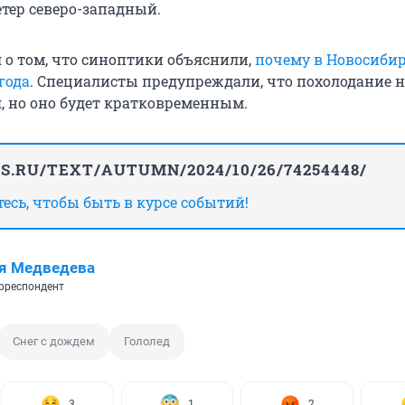
етер северо-западный.
л о том, что синоптики объяснили,
почему в Новосиби
года
. Специалисты предупреждали, что похолодание 
я, но оно будет кратковременным.
GS.RU/TEXT/AUTUMN/2024/10/26/74254448/
сь, чтобы быть в курсе событий!
я Медведева
рреспондент
Снег с дождем
Гололед
3
1
2