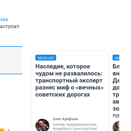
рске
наступит
МНЕНИЕ
МНЕНИ
Наследие, которое
Близн
чудом не развалилось:
внеза
транспортный эксперт
Девам
разнес миф о «вечных»
допол
советских дорогах
траты
август
зодиа
прогн
Олег Арефьев
Блогер, предприниматель,
владелец в транспортном
5