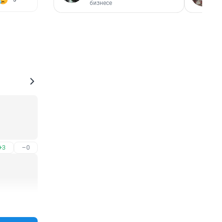
бизнесе
+3
–0
+0
–0