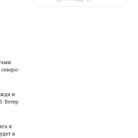
стами
 северо-
ождя и
3. Ветер
ега и
удет в