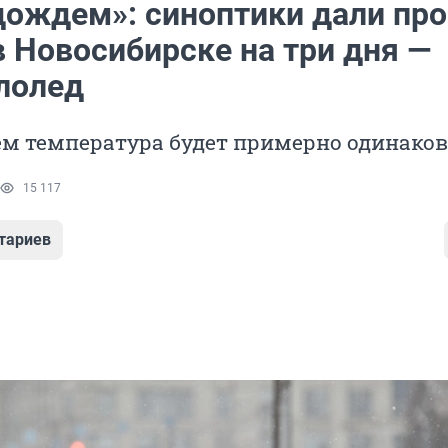
 дождем»: синоптики дали про
в Новосибирске на три дня —
ололед
ем температура будет примерно одинако
15 117
тариев