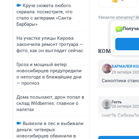
Круче сюжета любого
сериала: посмотрите, что
Увидели опечатку? В
стало с актерами «Санта-
Барбары»
Получа
На участке улицы Кирова
закончили ремонт тротуара —
КОММЕНТАР
фото, как он выглядит сейчас
Гроза и мощный ветер:
БАРМАЛЕЙ КО
новосибирцев предупредили
29 октября 202
о непогоде в ближайшие дни
Синоптики стано
— прогноз
Дома полыхают, дрон попал в
Гость
склад Wildberries: главное о
28 октября 202
налетах
снег?в Сибири?в
Вывезли в лес и выбивали
деньги: четверых
новосибирцев обвинили в