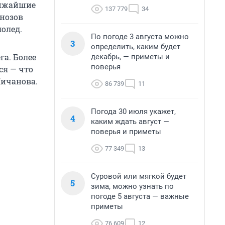
лижайшие
137 779
34
гнозов
лолед.
По погоде 3 августа можно
3
определить, каким будет
га. Более
декабрь, — приметы и
поверья
ся — что
Кичанова.
86 739
11
Погода 30 июля укажет,
4
каким ждать август —
поверья и приметы
77 349
13
Суровой или мягкой будет
5
зима, можно узнать по
погоде 5 августа — важные
приметы
76 609
12