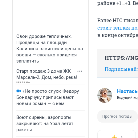
районе +1…+3. В
Ранее НГС писа
стоит теплая по
в конце октябр
Свои дороже тепличных.
Продавцы на площади
Калинина взвинтили цены на
овощи — сколько придется
HTTPS://N
заплатить
Подписывайте
Старт продаж 3 дома ЖК
Марсель-2. Дом, небо, река!
Настась
«Не просто слух»: Федору
Бондарчуку приписывают
Ведущий ко
новый роман — с кем
Прогноз погоды
Воют сирены, аэропорты
закрывают: на Урал летят
ракеты
5