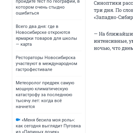
пройдите тест по географии, в
Синоптики расс
котором очень стыдно
три дня. По сл
ошибиться
«Западно-Сибирс
Всего два дня: где в
Новосибирске откроются
— На ближайшие
ярмарки товаров для школы
интенсивные, у
— карта
ночью, что дне
Рестораторы Новосибирска
участвуют в международном
гастрофестивале
Метеоролог предрек самую
мощную климатическую
катастрофу за последнюю
тысячу лет: когда всё
начнется
«Меня бесила моя роль»:
как сегодня выглядит Пуговка
из «Папиных дочек»