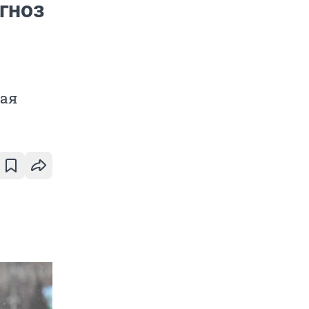
гноз
вая