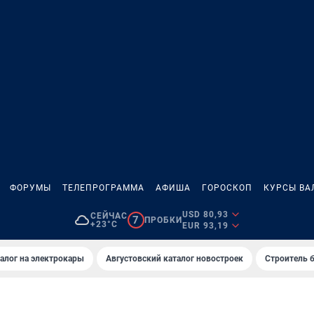
ФОРУМЫ
ТЕЛЕПРОГРАММА
АФИША
ГОРОСКОП
КУРСЫ ВА
USD 80,93
СЕЙЧАС
7
ПРОБКИ
+23°C
EUR 93,19
алог на электрокары
Августовский каталог новостроек
Строитель б