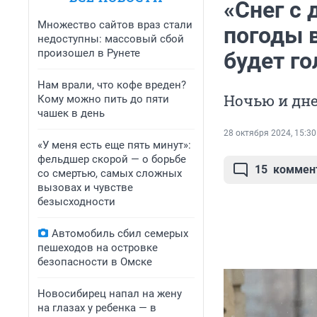
«Снег с
Множество сайтов враз стали
погоды 
недоступны: массовый сбой
произошел в Рунете
будет г
Нам врали, что кофе вреден?
Ночью и дн
Кому можно пить до пяти
чашек в день
28 октября 2024, 15:30
«У меня есть еще пять минут»:
фельдшер скорой — о борьбе
15
коммен
со смертью, самых сложных
вызовах и чувстве
безысходности
Автомобиль сбил семерых
пешеходов на островке
безопасности в Омске
Новосибирец напал на жену
на глазах у ребенка — в