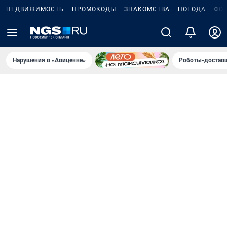
НЕДВИЖИМОСТЬ
ПРОМОКОДЫ
ЗНАКОМСТВА
ПОГОДА
ФО
Нарушения в «Авиценне»
Роботы-доставщ