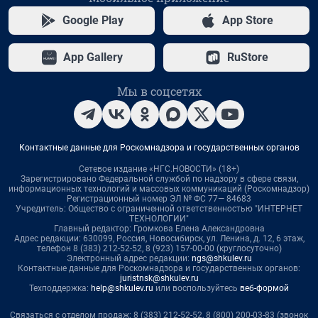
Google Play
App Store
App Gallery
RuStore
Мы в соцсетях
Контактные данные для Роскомнадзора и государственных органов
Сетевое издание «НГС.НОВОСТИ» (18+)
Зарегистрировано Федеральной службой по надзору в сфере связи,
информационных технологий и массовых коммуникаций (Роскомнадзор)
Регистрационный номер ЭЛ № ФС 77— 84683
Учредитель: Общество с ограниченной ответственностью "ИНТЕРНЕТ
ТЕХНОЛОГИИ"
Главный редактор: Громкова Елена Александровна
Адрес редакции: 630099, Россия, Новосибирск, ул. Ленина, д. 12, 6 этаж,
телефон 8 (383) 212-52-52, 8 (923) 157-00-00 (круглосуточно)
Электронный адрес редакции:
ngs@shkulev.ru
Контактные данные для Роскомнадзора и государственных органов:
juristnsk@shkulev.ru
Техподдержка:
help@shkulev.ru
или воспользуйтесь
веб-формой
Связаться с отделом продаж: 8 (383) 212-52-52, 8 (800) 200-03-83 (звонок