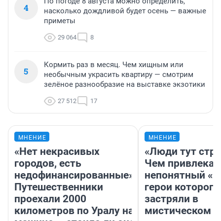
По погоде 8 августа можно определить,
4
насколько дождливой будет осень — важные
приметы
29 064
8
Кормить раз в месяц. Чем хищным или
5
необычным украсить квартиру — смотрим
зелёное разнообразие на выставке экзотики
27 512
17
МНЕНИЕ
МНЕНИЕ
«Нет некрасивых
«Люди тут стр
городов, есть
Чем привлекае
недофинансированные».
непонятный «Н
Путешественники
герои которого
проехали 2000
застряли в
километров по Уралу на
мистическом о