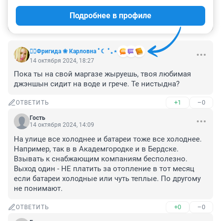
Гость
Подробнее в профиле
Войти
Отправить
❤️‍🔥Фригида ❀ Карловна ﾟ☾ ﾟ｡⋆
14 октября 2024, 18:27
Пока ты на свой маргазе жыруешь, твоя любимая 
джэншын сидит на воде и грече. Те нистыдна?
+1
–0
ОТВЕТИТЬ
Гость
14 октября 2024, 14:09
На улице все холоднее и батареи тоже все холоднее. 
Например, так в в Академгородке и в Бердске. 
Взывать к снабжающим компаниям бесполезно. 
Выход один - НЕ платить за отопление в тот месяц 
если батареи холодные или чуть теплые. По другому 
не понимают.
+0
–0
ОТВЕТИТЬ