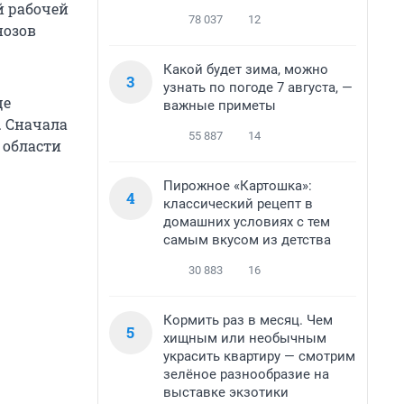
й рабочей
78 037
12
нозов
Какой будет зима, можно
3
узнать по погоде 7 августа, —
це
важные приметы
. Сначала
55 887
14
 области
Пирожное «Картошка»:
4
классический рецепт в
домашних условиях с тем
самым вкусом из детства
30 883
16
Кормить раз в месяц. Чем
5
хищным или необычным
украсить квартиру — смотрим
зелёное разнообразие на
выставке экзотики