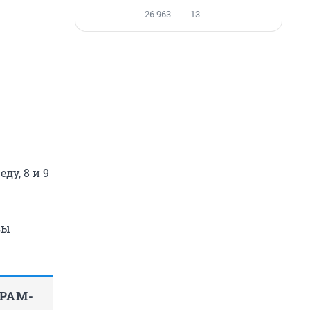
26 963
13
ду, 8 и 9
зы
ГРАМ-