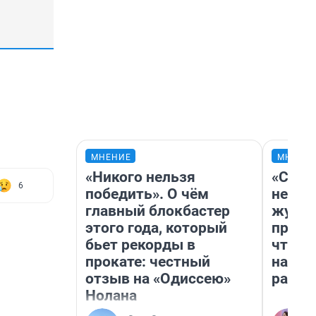
МНЕНИЕ
МНЕНИ
«Никого нельзя
«Сним
6
победить». О чём
немед
главный блокбастер
журна
этого года, который
пришл
бьет рекорды в
чтобы
прокате: честный
на чт
отзыв на «Одиссею»
ради 
Нолана