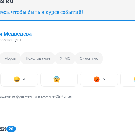
S.RU
сь, чтобы быть в курсе событий!
я Медведева
рреспондент
Мороз
Похолодание
УГМС
Синоптик
4
1
5
ыделите фрагмент и нажмите Ctrl+Enter
ИИ
20