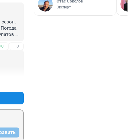
Стас Соколов
Эксперт
сезон. 
 Погода 
патов 
+0
–0
+0
–0
равить