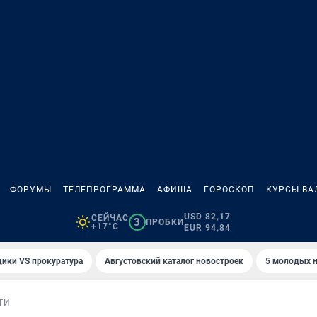
ФОРУМЫ
ТЕЛЕПРОГРАММА
АФИША
ГОРОСКОП
КУРСЫ ВА
USD 82,17
СЕЙЧАС
3
ПРОБКИ
+17°C
EUR 94,84
ики VS прокуратура
Августовский каталог новостроек
5 молодых н
ТИ