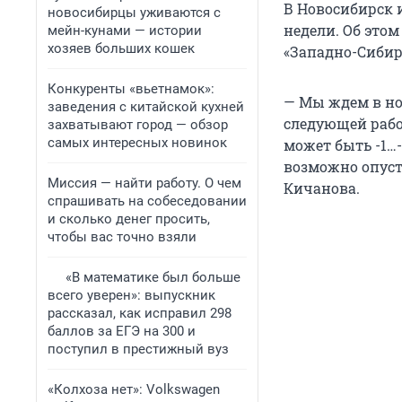
В Новосибирск 
новосибирцы уживаются с
недели. Об это
мейн-кунами — истории
хозяев больших кошек
«Западно-Сибир
Конкуренты «вьетнамок»:
— Мы ждем в ночь
заведения с китайской кухней
следующей рабо
захватывают город — обзор
самых интересных новинок
может быть -1…-
возможно опусти
Миссия — найти работу. О чем
Кичанова.
спрашивать на собеседовании
и сколько денег просить,
чтобы вас точно взяли
«В математике был больше
всего уверен»: выпускник
рассказал, как исправил 298
баллов за ЕГЭ на 300 и
поступил в престижный вуз
«Колхоза нет»: Volkswagen