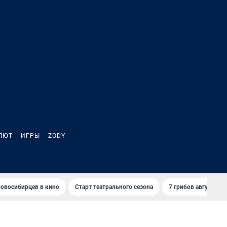
ЛЮТ
ИГРЫ
ZODY
овосибирцев в кино
Старт театрального сезона
7 грибов августа