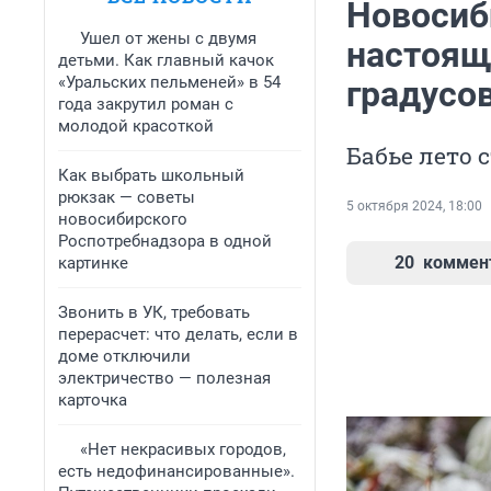
Новосиб
Ушел от жены с двумя
настоящи
детьми. Как главный качок
«Уральских пельменей» в 54
градусо
года закрутил роман с
молодой красоткой
Бабье лето 
Как выбрать школьный
рюкзак — советы
5 октября 2024, 18:00
новосибирского
Роспотребнадзора в одной
20
коммен
картинке
Звонить в УК, требовать
перерасчет: что делать, если в
доме отключили
электричество — полезная
карточка
«Нет некрасивых городов,
есть недофинансированные».