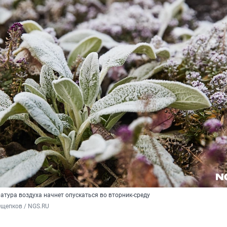
атура воздуха начнет опускаться во вторник-среду
Ощепков / NGS.RU