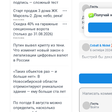
подпись — сложный тест
Гость
Старт продаж 3 дома ЖК
6 октября 2024
Получай н
Марсель-2. Дом, небо, река!
Да хватит уже н
Ну будто впервые
Скидка 40% на гаражные
солнечная, прек
секционные ворота
набрали сибагро
(только до 31.08.2026)
Путин вывел крипту из тени.
Cobalt & Nickel
Что изменит новый закон о
6 октября 2024
легализации цифровых валют
Быстрей бы дека
в России
«Таких объектов раз — и
больше нет». В
Новосибирской области
отремонтируют уникальное
здание — ему больше ста лет
По погоде 8 августа можно
Гость
определить, насколько
Войти