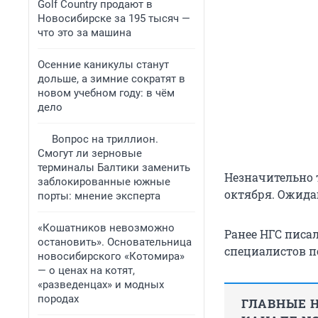
Golf Сountry продают в
Новосибирске за 195 тысяч —
что это за машина
Осенние каникулы станут
дольше, а зимние сократят в
новом учебном году: в чём
дело
Вопрос на триллион.
Смогут ли зерновые
терминалы Балтики заменить
Незначительно т
заблокированные южные
октября. Ожида
порты: мнение эксперта
«Кошатников невозможно
Ранее НГС писал
остановить». Основательница
специалистов п
новосибирского «Котомира»
— о ценах на котят,
«разведенцах» и модных
породах
ГЛАВНЫЕ Н