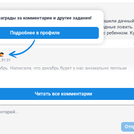
, 22:19
аграды за комментарии и другие задания!
ас пугать. Уже все прекрасно посмотрели и завершили дачный 
 температура в "-" пойдет... Надо было эти выходные ловить.
Подробнее в профиле
расная. Ездили в сторону Красного Яра сегодня с ребенком. Ку
 и вместе время провели. Здорово.)
, 01:31
брь. Написали, что декабрь будет у нас аномально теплым
Читать все комментарии
Отп