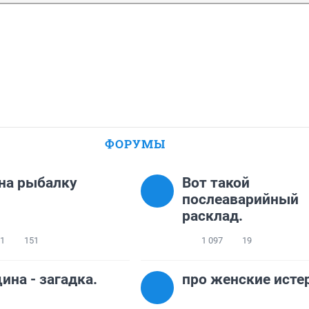
ФОРУМЫ
на рыбалку
Вот такой
послеаварийный
расклад.
11
151
1 097
19
на - загадка.
про женские исте