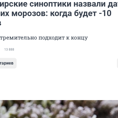
ирские синоптики назвали д
х морозов: когда будет -10
в
стремительно подходит к концу
13 888
тариев