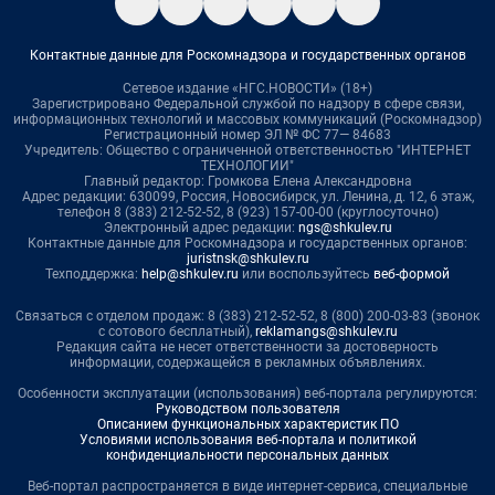
Контактные данные для Роскомнадзора и государственных органов
Сетевое издание «НГС.НОВОСТИ» (18+)
Зарегистрировано Федеральной службой по надзору в сфере связи,
информационных технологий и массовых коммуникаций (Роскомнадзор)
Регистрационный номер ЭЛ № ФС 77— 84683
Учредитель: Общество с ограниченной ответственностью "ИНТЕРНЕТ
ТЕХНОЛОГИИ"
Главный редактор: Громкова Елена Александровна
Адрес редакции: 630099, Россия, Новосибирск, ул. Ленина, д. 12, 6 этаж,
телефон 8 (383) 212-52-52, 8 (923) 157-00-00 (круглосуточно)
Электронный адрес редакции:
ngs@shkulev.ru
Контактные данные для Роскомнадзора и государственных органов:
juristnsk@shkulev.ru
Техподдержка:
help@shkulev.ru
или воспользуйтесь
веб-формой
Связаться с отделом продаж: 8 (383) 212-52-52, 8 (800) 200-03-83 (звонок
с сотового бесплатный),
reklamangs@shkulev.ru
Редакция сайта не несет ответственности за достоверность
информации, содержащейся в рекламных объявлениях.
Особенности эксплуатации (использования) веб-портала регулируются:
Руководством пользователя
Описанием функциональных характеристик ПО
Условиями использования веб-портала и политикой
конфиденциальности персональных данных
Веб-портал распространяется в виде интернет-сервиса, специальные