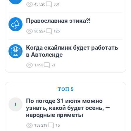
45 520
301
Православная этика?!
36 227
125
Когда скайлинк будет работать
в Автоленде
1 323
21
ТОП 5
По погоде 31 июля можно
1
узнать, какой будет осень, —
народные приметы
158 219
15