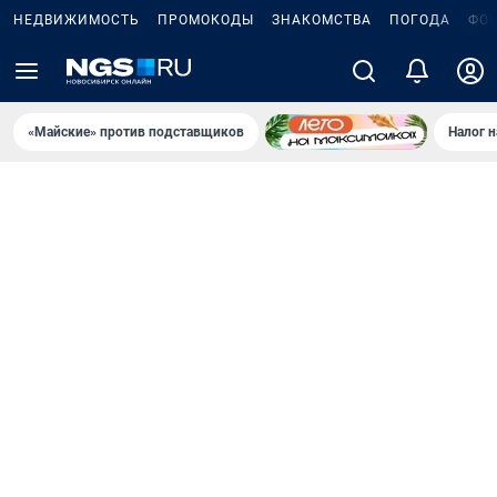
НЕДВИЖИМОСТЬ
ПРОМОКОДЫ
ЗНАКОМСТВА
ПОГОДА
ФО
«Майские» против подставщиков
Налог 