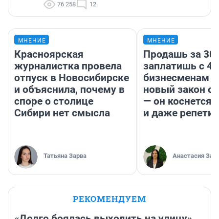
76 258
12
МНЕНИЕ
МНЕНИЕ
Красноярская
Продашь за 300
журналистка провела
заплатишь с 40
отпуск в Новосибирске
бизнесменам г
и объяснила, почему в
новый закон о 
споре о столице
— он коснется 
Сибири нет смысла
и даже репети
Татьяна Зарва
Анастасия Зав
РЕКОМЕНДУЕМ
«Долго боялась выходить на улицу».