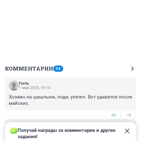
КОММЕНТАРИИ
54
Гость
1 мая 2025, 19:14
Хозяин на шашлыки, поди, улетел. Вот удивится после 
майских.
+0
–0
Гость
29 апреля 2025, 18:03
Получай награды за комментарии и другие 
задания!
не понял - почему эту бевредную машину увезут, а 