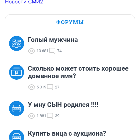
Новости СМИ2
ФОРУМЫ
Голый мужчина
10 681
74
Сколько может стоить хорошее
доменное имя?
5 019
27
У мну СЫН родился !!!!
1 881
39
Купить вица с аукциона?