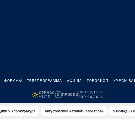
ФОРУМЫ
ТЕЛЕПРОГРАММА
АФИША
ГОРОСКОП
КУРСЫ ВА
USD 82,17
СЕЙЧАС
3
ПРОБКИ
+17°C
EUR 94,84
ики VS прокуратура
Августовский каталог новостроек
5 молодых н