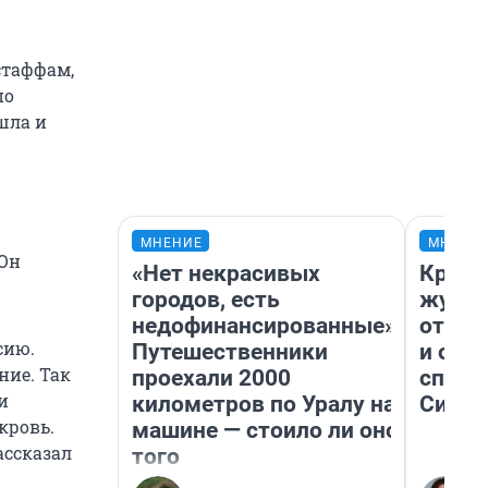
стаффам,
по
шла и
МНЕНИЕ
МНЕНИ
 Он
«Нет некрасивых
Красн
городов, есть
журна
недофинансированные».
отпус
сию.
Путешественники
и объ
ние. Так
проехали 2000
споре
и
километров по Уралу на
Сибир
кровь.
машине — стоило ли оно
ассказал
того