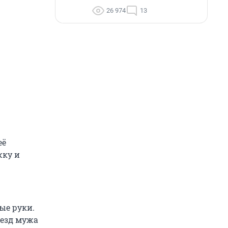
26 974
13
её
жку и
ые руки.
ъезд мужа