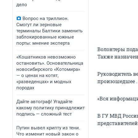
дело
Вопрос на триллион.
Смогут ли зерновые
терминалы Балтики заменить
заблокированные южные
порты: мнение эксперта
Волонтеры пода
Также назначен
«Кошатников невозможно
остановить». Основательница
новосибирского «Котомира»
Руководитель в
— о ценах на котят,
произошедшее .
«разведенцах» и модных
породах
«Вся информация
Дайте автограф! Угадайте
какому политику принадлежит
подпись — сложный тест
В ГУ МВД Росси
представителей
Путин вывел крипту из тени.
Что изменит новый закон о