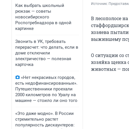
Источник: 
Предостави
Как выбрать школьный
рюкзак — советы
новосибирского
В лесополосе на
Роспотребнадзора в одной
стаффордширских
картинке
хозяева пытали
выжившему псу
Звонить в УК, требовать
перерасчет: что делать, если в
доме отключили
О ситуации со 
электричество — полезная
хозяйка щенка 
карточка
животных — по
«Нет некрасивых городов,
есть недофинансированные».
Путешественники проехали
2000 километров по Уралу на
машине — стоило ли оно того
«Это даже модно». В России
стремительно растет
популярность дискаунтеров: