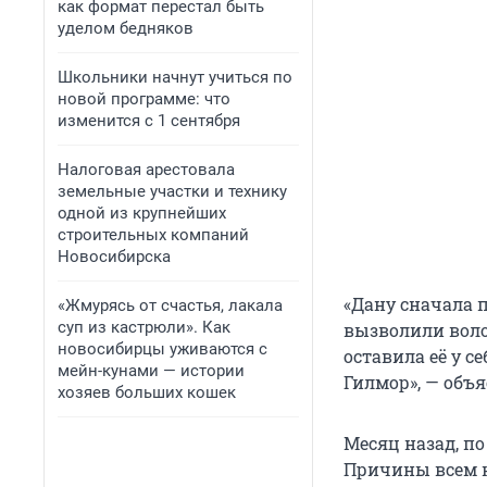
как формат перестал быть
уделом бедняков
Школьники начнут учиться по
новой программе: что
изменится с 1 сентября
Налоговая арестовала
земельные участки и технику
одной из крупнейших
строительных компаний
Новосибирска
«Дану сначала п
«Жмурясь от счастья, лакала
суп из кастрюли». Как
вызволили воло
новосибирцы уживаются с
оставила её у с
мейн-кунами — истории
Гилмор», — объ
хозяев больших кошек
Месяц назад, п
Причины всем н