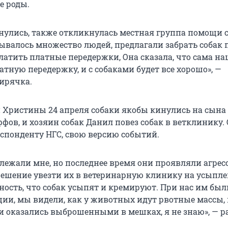
е роды.
нулись, также откликнулась местная группа помощи 
зывалось множество людей, предлагали забрать собак 
латить платные передержки, Она сказала, что сама на
тную передержку, и с собаками будет все хорошо», —
ирячка.
Христины 24 апреля собаки якобы кинулись на сына
фов, и хозяин собак Данил повез собак в ветклинику.
еспонденту НГС, свою версию событий.
лежали мне, но последнее время они проявляли агрес
ешение увезти их в ветеринарную клинику на усыпле
ность, что собак усыпят и кремируют. При нас им был
ии, мы видели, как у животных идут рвотные массы, 
ки оказались выброшенными в мешках, я не знаю», — р