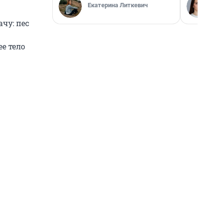
Екатерина Литкевич
чу: пес
е тело