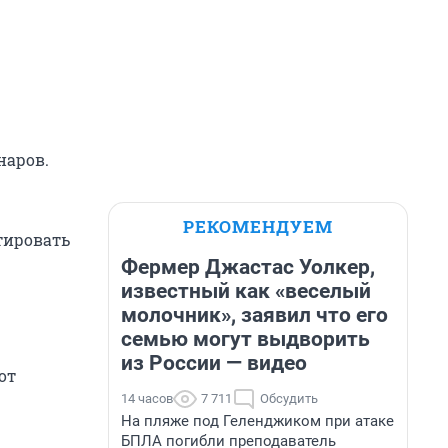
наров.
РЕКОМЕНДУЕМ
тировать
Фермер Джастас Уолкер,
известный как «веселый
молочник», заявил что его
семью могут выдворить
из России — видео
от
14 часов
7 711
Обсудить
На пляже под Геленджиком при атаке
БПЛА погибли преподаватель