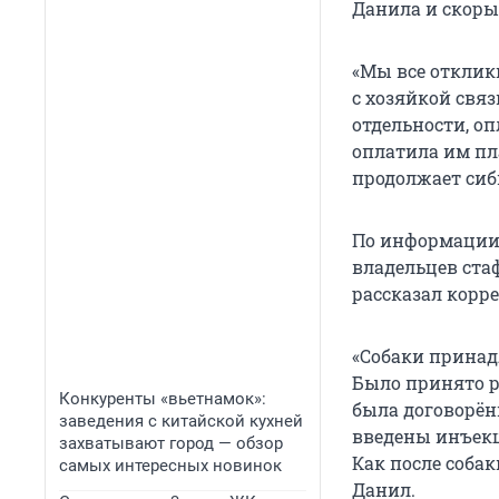
Данила и скоры
«Мы все отклик
с хозяйкой свя
отдельности, оп
оплатила им пла
продолжает сиб
По информации 
владельцев стаф
рассказал корр
«Собаки принад
Было принято р
Конкуренты «вьетнамок»:
была договорён
заведения с китайской кухней
введены инъекц
захватывают город — обзор
Как после соба
самых интересных новинок
Данил.