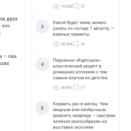
78 055
12
ли двух
Какой будет зима, можно
 что
3
узнать по погоде 7 августа, —
м
важные приметы
56 254
14
а — она
Пирожное «Картошка»:
вших
4
классический рецепт в
домашних условиях с тем
самым вкусом из детства
30 901
17
Кормить раз в месяц. Чем
5
хищным или необычным
украсить квартиру — смотрим
зелёное разнообразие на
выставке экзотики