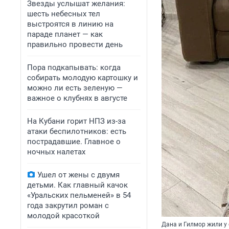
Звезды услышат желания:
шесть небесных тел
выстроятся в линию на
параде планет — как
правильно провести день
Пора подкапывать: когда
собирать молодую картошку и
можно ли есть зеленую —
важное о клубнях в августе
На Кубани горит НПЗ из-за
атаки беспилотников: есть
пострадавшие. Главное о
ночных налетах
Ушел от жены с двумя
детьми. Как главный качок
«Уральских пельменей» в 54
года закрутил роман с
молодой красоткой
Дана и Гилмор жили у