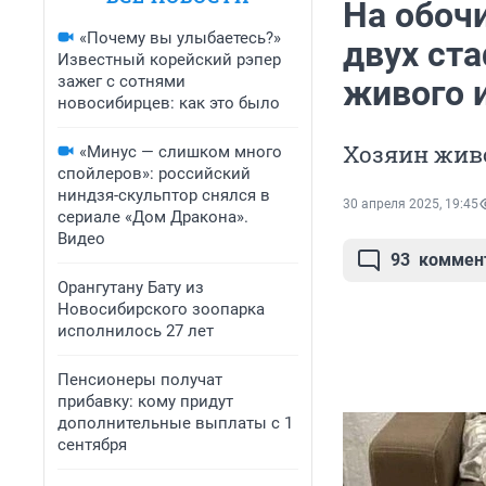
На обоч
«Почему вы улыбаетесь?»
двух ст
Известный корейский рэпер
зажег с сотнями
живого 
новосибирцев: как это было
Хозяин жив
«Минус — слишком много
спойлеров»: российский
ниндзя-скульптор снялся в
30 апреля 2025, 19:45
сериале «Дом Дракона».
Видео
93
коммен
Орангутану Бату из
Новосибирского зоопарка
исполнилось 27 лет
Пенсионеры получат
прибавку: кому придут
дополнительные выплаты с 1
сентября