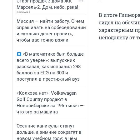
Старт продаж 3 дома ЖК
Марсель-2. Дом, небо, река!
В итоге Гилмора
Миссия — найти работу. О чем
сидел на обочин
спрашивать на собеседовании
характерным пр
и сколько денег просить,
неподалеку от т
чтобы вас точно взяли
«В математике был больше
всего уверен»: выпускник
рассказал, как исправил 298
баллов за ЕГЭ на 300 и
поступил в престижный вуз
«Колхоза нет»: Volkswagen
Golf Сountry продают в
Новосибирске за 195 тысяч —
что это за машина
Осенние каникулы станут
дольше, а зимние сократят в
новом учебном году: в чём