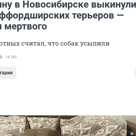
ину в Новосибирске выкинул
аффордширских терьеров —
и мертвого
отных считал, что собак усыпили
14 183
тария