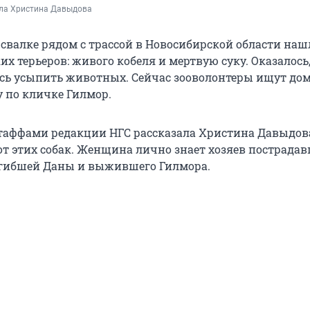
ла Христина Давыдова
 свалке рядом с трассой в Новосибирской области наш
 терьеров: живого кобеля и мертвую суку. Оказалось,
сь усыпить животных. Сейчас зооволонтеры ищут до
 по кличке Гилмор.
стаффами редакции НГС рассказала Христина Давыдов
от этих собак. Женщина лично знает хозяев пострада
гибшей Даны и выжившего Гилмора.