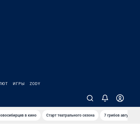
ЛЮТ
ИГРЫ
ZODY
овосибирцев в кино
Старт театрального сезона
7 грибов августа