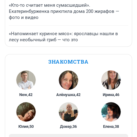
«Кто-то считает меня сумасшедшей».
Екатеринбурженка приютила дома 200 жирафов —
фото и видео
«Напоминает куриное мясо»: ярославцы нашли в
лесу необычный гриб — что это
ЗНАКОМСТВА
New
,
42
Алёнушка
,
42
Ирина
,
46
Юлия
,
50
Докер
,
36
Елена
,
38