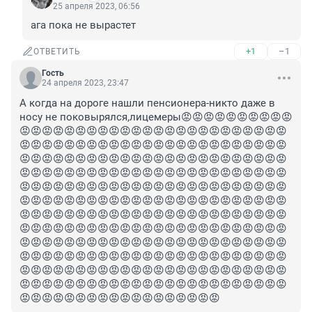
25 апреля 2023, 06:56
ага пока не вырастет
+1
–1
ОТВЕТИТЬ
Гость
24 апреля 2023, 23:47
А когда на дороге нашли пенсионера-никто даже в 
носу не поковырялся,лицемеры😡😡😡😡😡😡😡😡😡😡
😡😡😡😡😡😡😡😡😡😡😡😡😡😡😡😡😡😡😡😡😡😡😡😡
😡😡😡😡😡😡😡😡😡😡😡😡😡😡😡😡😡😡😡😡😡😡😡😡
😡😡😡😡😡😡😡😡😡😡😡😡😡😡😡😡😡😡😡😡😡😡😡😡
😡😡😡😡😡😡😡😡😡😡😡😡😡😡😡😡😡😡😡😡😡😡😡😡
😡😡😡😡😡😡😡😡😡😡😡😡😡😡😡😡😡😡😡😡😡😡😡😡
😡😡😡😡😡😡😡😡😡😡😡😡😡😡😡😡😡😡😡😡😡😡😡😡
😡😡😡😡😡😡😡😡😡😡😡😡😡😡😡😡😡😡😡😡😡😡😡😡
😡😡😡😡😡😡😡😡😡😡😡😡😡😡😡😡😡😡😡😡😡😡😡😡
😡😡😡😡😡😡😡😡😡😡😡😡😡😡😡😡😡😡😡😡😡😡😡😡
😡😡😡😡😡😡😡😡😡😡😡😡😡😡😡😡😡😡😡😡😡😡😡😡
😡😡😡😡😡😡😡😡😡😡😡😡😡😡😡😡😡😡😡😡😡😡😡😡
😡😡😡😡😡😡😡😡😡😡😡😡😡😡😡😡😡😡😡😡😡😡😡😡
😡😡😡😡😡😡😡😡😡😡😡😡😡😡😡😡😡😡