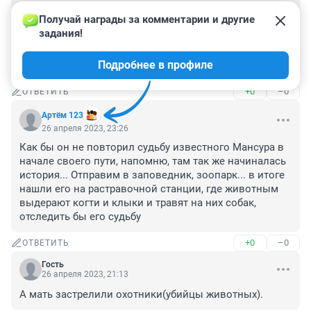
😢 дай бог здоровья и удачи подобравшим! 
Получай награды за комментарии и другие 
Медвежонку удачи и расти большим и здоровым! А 
задания!
браконьерам - чтоб вы в следующей жизни были теми 
животными, которых убиваете и чтобы такие как вы 
Подробнее в профиле
вас убивали вашими методами.
+0
–0
ОТВЕТИТЬ
Артём 123
26 апреля 2023, 23:26
Как бы он не повторил судьбу известного Мансура в 
начале своего пути, напомню, там так же начиналась 
история... Отправим в заповедник, зоопарк... в итоге 
нашли его на растравочной станции, где животным 
выдерают когти и клыки и травят на них собак, 
отследить бы его судьбу
+0
–0
ОТВЕТИТЬ
Гость
26 апреля 2023, 21:13
А мать застрелили охотники(убийцы животных).