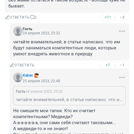
Без мамы остаться в таком возрасте - вообще хуже не 
бывает.
+11
–3
ОТВЕТИТЬ
2
Гость
24 апреля 2023, 23:32
читайте внимательней, в статье написано. что им 
будут заниматься компетентные люди, которые 
умеют внедрять животное в природу
+7
–1
ОТВЕТИТЬ
Каbан
25 апреля 2023, 22:48
Гость
24 апреля 2023, 23:32
читайте внимательней, в статье написано. что им будут заниматься компетентные люди, которые умеют внедрять животное в природу
Не смешите мои тапки. Кто их считает 
компетентными? Медведи?

А-а-а-а-а-а-а, они сами себя считают таковыми...

А медведи-то и не знают!
