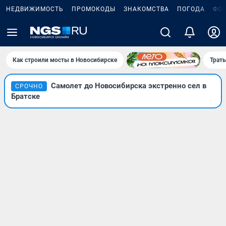
НЕДВИЖИМОСТЬ
ПРОМОКОДЫ
ЗНАКОМСТВА
ПОГОДА
ФО
Как строили мосты в Новосибирске
Траты
Самолет до Новосибирска экстренно сел в
СРОЧНО
Братске