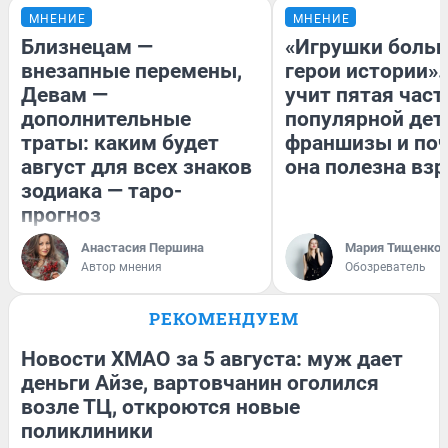
МНЕНИЕ
МНЕНИЕ
Близнецам —
«Игрушки больш
внезапные перемены,
герои истории».
Девам —
учит пятая част
дополнительные
популярной дет
траты: каким будет
франшизы и по
август для всех знаков
она полезна вз
зодиака — таро-
прогноз
Анастасия Першина
Мария Тищенко
Автор мнения
Обозреватель
РЕКОМЕНДУЕМ
Новости ХМАО за 5 августа: муж дает
деньги Айзе, вартовчанин оголился
возле ТЦ, откроются новые
поликлиники