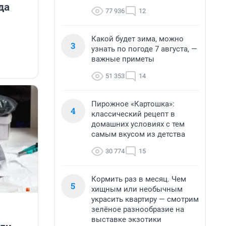
да
77 936
12
Какой будет зима, можно
3
узнать по погоде 7 августа, —
важные приметы
51 353
14
Пирожное «Картошка»:
4
классический рецепт в
домашних условиях с тем
самым вкусом из детства
30 774
15
Кормить раз в месяц. Чем
5
хищным или необычным
украсить квартиру — смотрим
зелёное разнообразие на
выставке экзотики