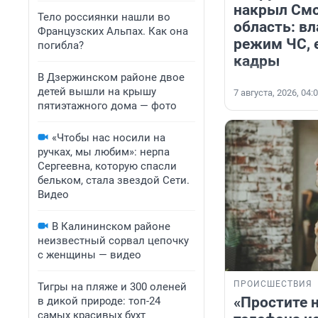
накрыл См
Тело россиянки нашли во
область: вл
Французских Альпах. Как она
режим ЧС, 
погибла?
кадры
В Дзержинском районе двое
детей вышли на крышу
7 августа, 2026, 04:
пятиэтажного дома — фото
«Чтобы нас носили на
ручках, мы любим»: нерпа
Сергеевна, которую спасли
бельком, стала звездой Сети.
Видео
В Калининском районе
неизвестный сорвал цепочку
с женщины — видео
ПРОИСШЕСТВИЯ
Тигры на пляже и 300 оленей
«Простите н
в дикой природе: топ-24
самых красивых бухт