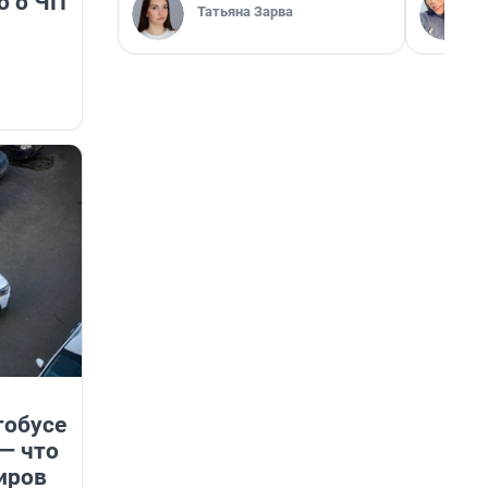
о о ЧП
Татьяна Зарва
тобусе
 — что
иров