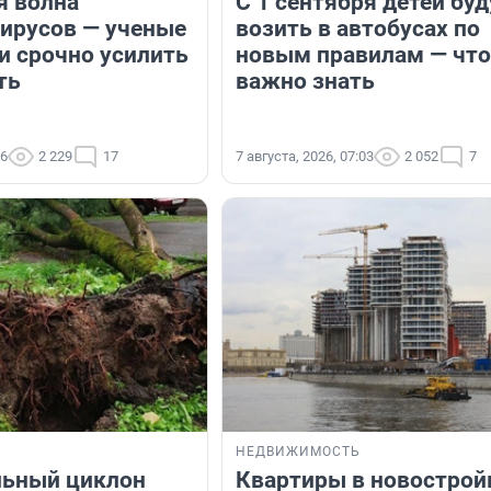
я волна
С 1 сентября детей буд
ирусов — ученые
возить в автобусах по
и срочно усилить
новым правилам — что
ть
важно знать
26
2 229
17
7 августа, 2026, 07:03
2 052
7
НЕДВИЖИМОСТЬ
льный циклон
Квартиры в новострой