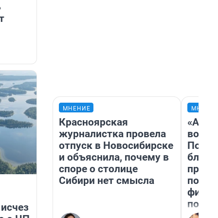
ь
т
МНЕНИЕ
МНЕНИ
Красноярская
«Анал
журналистка провела
вот ч
отпуск в Новосибирске
Почем
и объяснила, почему в
блокб
споре о столице
прова
Сибири нет смысла
повто
фильм
полны
 исчез