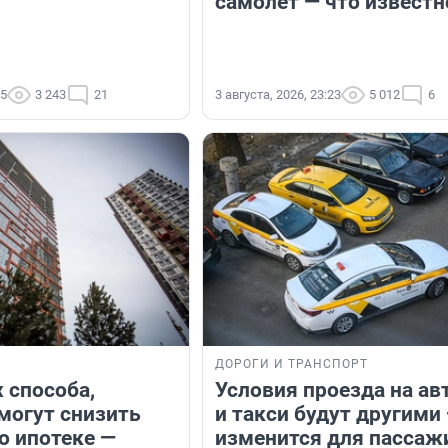
самолет — что известн
05
3 243
21
3 августа, 2026, 23:23
5 012
6
ДОРОГИ И ТРАНСПОРТ
 способа,
Условия проезда на ав
могут снизить
и такси будут другими
о ипотеке —
изменится для пассаж