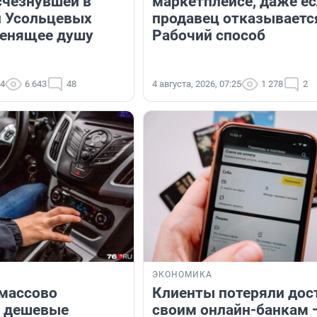
счезнувшей в
маркетплейсе, даже е
и Усольцевых
продавец отказываетс
денящее душу
Рабочий способ
04
6 643
48
4 августа, 2026, 07:25
1 278
2
ЭКОНОМИКА
массово
Клиенты потеряли дос
т дешевые
своим онлайн-банкам 