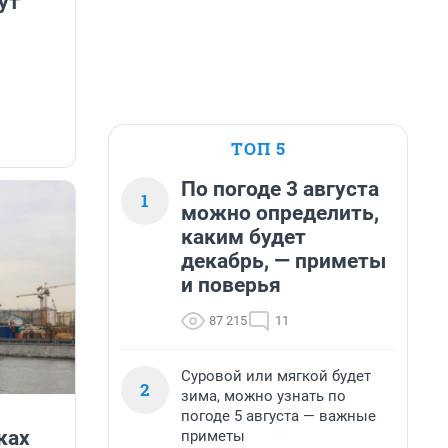
ут
ТОП 5
По погоде 3 августа
1
можно определить,
каким будет
декабрь, — приметы
и поверья
87 215
11
Суровой или мягкой будет
2
зима, можно узнать по
погоде 5 августа — важные
ках
приметы