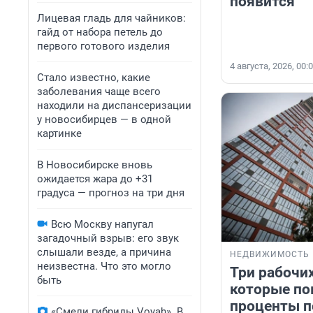
появится
Лицевая гладь для чайников:
гайд от набора петель до
первого готового изделия
4 августа, 2026, 00:
Стало известно, какие
заболевания чаще всего
находили на диспансеризации
у новосибирцев — в одной
картинке
В Новосибирске вновь
ожидается жара до +31
градуса — прогноз на три дня
Всю Москву напугал
загадочный взрыв: его звук
слышали везде, а причина
НЕДВИЖИМОСТЬ
неизвестна. Что это могло
Три рабочих
быть
которые по
проценты п
«Смели гибриды Voyah». В