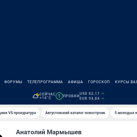
ФОРУМЫ
ТЕЛЕПРОГРАММА
АФИША
ГОРОСКОП
КУРСЫ ВА
USD 82,17
СЕЙЧАС
1
ПРОБКИ
+14°C
EUR 94,84
ики VS прокуратура
Августовский каталог новостроек
5 молодых н
Анатолий Мармышев