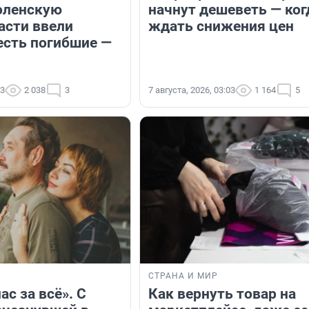
оленскую
начнут дешеветь — ког
асти ввели
ждать снижения цен
есть погибшие —
03
2 038
3
7 августа, 2026, 03:03
1 164
5
СТРАНА И МИР
ас за всё». С
Как вернуть товар на