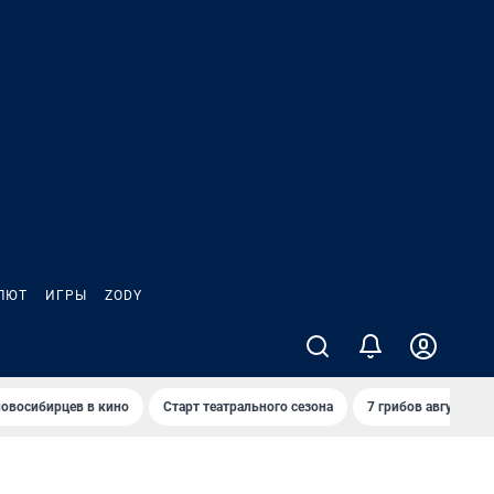
ЛЮТ
ИГРЫ
ZODY
овосибирцев в кино
Старт театрального сезона
7 грибов августа