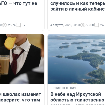
ГО — что тут не
случилось и как тепер
зайти в личный кабине
40
2 274
17
4 августа, 2026, 03:03
9 058
24
ПРОИСШЕСТВИЯ
 и школах изменят
В небе над Иркутской
оверите, что там
областью таинственно