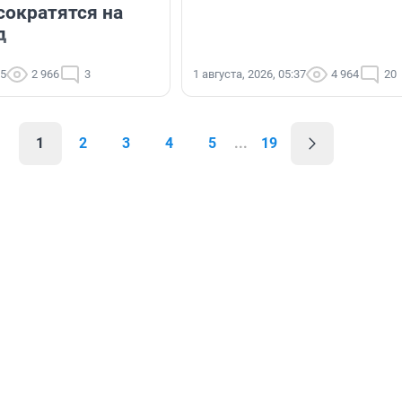
сократятся на
д
55
2 966
3
1 августа, 2026, 05:37
4 964
20
1
2
3
4
5
...
19