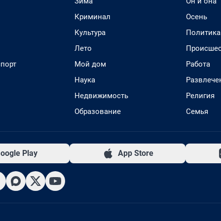
Зима
Он и она
Криминал
Осень
Культура
Политика
Лето
Происшес
спорт
Мой дом
Работа
Наука
Развлече
Недвижимость
Религия
Образование
Семья
oogle Play
App Store