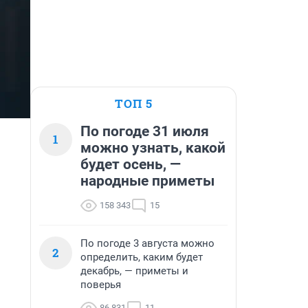
ТОП 5
По погоде 31 июля
1
можно узнать, какой
будет осень, —
народные приметы
158 343
15
По погоде 3 августа можно
2
определить, каким будет
декабрь, — приметы и
поверья
86 831
11