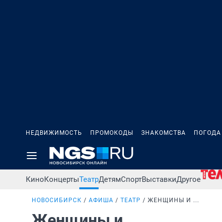
НЕДВИЖИМОСТЬ
ПРОМОКОДЫ
ЗНАКОМСТВА
ПОГОДА
Кино
Концерты
Театр
Детям
Спорт
Выставки
Другое
НОВОСИБИРСК
АФИША
ТЕАТР
ЖЕНЩИНЫ И ...
Женщины и ...