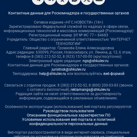
Контактные данные для Роскомнадзора и государственных органов
Сетевое издание «НГС.НОВОСТИ» (18+)
Зарегистрировано Федеральной службой по надзору в сфере связи,
информационных технологий и массовых коммуникаций (Роскомнадзор)
Регистрационный номер ЭЛ № ФС 77— 84683
Учредитель: Общество с ограниченной ответственностью "ИНТЕРНЕТ
ТЕХНОЛОГИИ"
Главный редактор: Громкова Елена Александровна
Адрес редакции: 630099, Россия, Новосибирск, ул. Ленина, д. 12, 6 этаж,
телефон 8 (383) 212-52-52, 8 (923) 157-00-00 (круглосуточно)
Электронный адрес редакции:
ngs@shkulev.ru
Контактные данные для Роскомнадзора и государственных органов:
juristnsk@shkulev.ru
Техподдержка:
help@shkulev.ru
или воспользуйтесь
веб-формой
Связаться с отделом продаж: 8 (383) 212-52-52, 8 (800) 200-03-83 (звонок
с сотового бесплатный),
reklamangs@shkulev.ru
Редакция сайта не несет ответственности за достоверность
информации, содержащейся в рекламных объявлениях.
Особенности эксплуатации (использования) веб-портала регулируются:
Руководством пользователя
Описанием функциональных характеристик ПО
Условиями использования веб-портала и политикой
конфиденциальности персональных данных
Веб-портал распространяется в виде интернет-сервиса, специальные
действия по установке на стороне пользователя не требуются