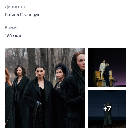
Директор:
Галина Полищук
Время:
180 мин.
+7