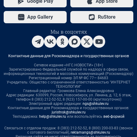
Google Play
App Store
App Gallery
RuStore
Мы в соцсетях
Контактные данные для Роскомнадзора и государственных органов
Сетевое издание «НГС.НОВОСТИ» (18+)
Зарегистрировано Федеральной службой по надзору в сфере связи,
информационных технологий и массовых коммуникаций (Роскомнадзор)
Регистрационный номер ЭЛ № ФС 77— 84683
Учредитель: Общество с ограниченной ответственностью "ИНТЕРНЕТ
ТЕХНОЛОГИИ"
Главный редактор: Громкова Елена Александровна
Адрес редакции: 630099, Россия, Новосибирск, ул. Ленина, д. 12, 6 этаж,
телефон 8 (383) 212-52-52, 8 (923) 157-00-00 (круглосуточно)
Электронный адрес редакции:
ngs@shkulev.ru
Контактные данные для Роскомнадзора и государственных органов:
juristnsk@shkulev.ru
Техподдержка:
help@shkulev.ru
или воспользуйтесь
веб-формой
Связаться с отделом продаж: 8 (383) 212-52-52, 8 (800) 200-03-83 (звонок
с сотового бесплатный),
reklamangs@shkulev.ru
Редакция сайта не несет ответственности за достоверность