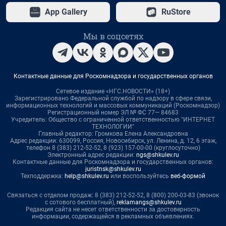
App Gallery
RuStore
Мы в соцсетях
Контактные данные для Роскомнадзора и государственных органов
Сетевое издание «НГС.НОВОСТИ» (18+)
Зарегистрировано Федеральной службой по надзору в сфере связи,
информационных технологий и массовых коммуникаций (Роскомнадзор)
Регистрационный номер ЭЛ № ФС 77— 84683
Учредитель: Общество с ограниченной ответственностью "ИНТЕРНЕТ
ТЕХНОЛОГИИ"
Главный редактор: Громкова Елена Александровна
Адрес редакции: 630099, Россия, Новосибирск, ул. Ленина, д. 12, 6 этаж,
телефон 8 (383) 212-52-52, 8 (923) 157-00-00 (круглосуточно)
Электронный адрес редакции:
ngs@shkulev.ru
Контактные данные для Роскомнадзора и государственных органов:
juristnsk@shkulev.ru
Техподдержка:
help@shkulev.ru
или воспользуйтесь
веб-формой
Связаться с отделом продаж: 8 (383) 212-52-52, 8 (800) 200-03-83 (звонок
с сотового бесплатный),
reklamangs@shkulev.ru
Редакция сайта не несет ответственности за достоверность
информации, содержащейся в рекламных объявлениях.