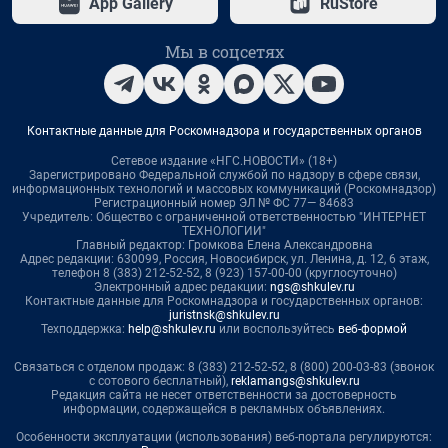
App Gallery
RuStore
Мы в соцсетях
Контактные данные для Роскомнадзора и государственных органов
Сетевое издание «НГС.НОВОСТИ» (18+)
Зарегистрировано Федеральной службой по надзору в сфере связи,
информационных технологий и массовых коммуникаций (Роскомнадзор)
Регистрационный номер ЭЛ № ФС 77— 84683
Учредитель: Общество с ограниченной ответственностью "ИНТЕРНЕТ
ТЕХНОЛОГИИ"
Главный редактор: Громкова Елена Александровна
Адрес редакции: 630099, Россия, Новосибирск, ул. Ленина, д. 12, 6 этаж,
телефон 8 (383) 212-52-52, 8 (923) 157-00-00 (круглосуточно)
Электронный адрес редакции:
ngs@shkulev.ru
Контактные данные для Роскомнадзора и государственных органов:
juristnsk@shkulev.ru
Техподдержка:
help@shkulev.ru
или воспользуйтесь
веб-формой
Связаться с отделом продаж: 8 (383) 212-52-52, 8 (800) 200-03-83 (звонок
с сотового бесплатный),
reklamangs@shkulev.ru
Редакция сайта не несет ответственности за достоверность
информации, содержащейся в рекламных объявлениях.
Особенности эксплуатации (использования) веб-портала регулируются: