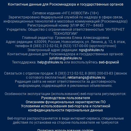
Контактные данные для Роскомнадзора и государственных органов
Сетевое издание «НГС.НОВОСТИ» (18+)
Зарегистрировано Федеральной службой по надзору в сфере связи,
информационных технологий и массовых коммуникаций (Роскомнадзор)
Регистрационный номер ЭЛ № ФС 77— 84683
Учредитель: Общество с ограниченной ответственностью "ИНТЕРНЕТ
ТЕХНОЛОГИИ"
Главный редактор: Громкова Елена Александровна
Адрес редакции: 630099, Россия, Новосибирск, ул. Ленина, д. 12, 6 этаж,
телефон 8 (383) 212-52-52, 8 (923) 157-00-00 (круглосуточно)
Электронный адрес редакции:
ngs@shkulev.ru
Контактные данные для Роскомнадзора и государственных органов:
juristnsk@shkulev.ru
Техподдержка:
help@shkulev.ru
или воспользуйтесь
веб-формой
Связаться с отделом продаж: 8 (383) 212-52-52, 8 (800) 200-03-83 (звонок
с сотового бесплатный),
reklamangs@shkulev.ru
Редакция сайта не несет ответственности за достоверность
информации, содержащейся в рекламных объявлениях.
Особенности эксплуатации (использования) веб-портала регулируются:
Руководством пользователя
Описанием функциональных характеристик ПО
Условиями использования веб-портала и политикой
конфиденциальности персональных данных
Веб-портал распространяется в виде интернет-сервиса, специальные
действия по установке на стороне пользователя не требуются
Политика использования cookies