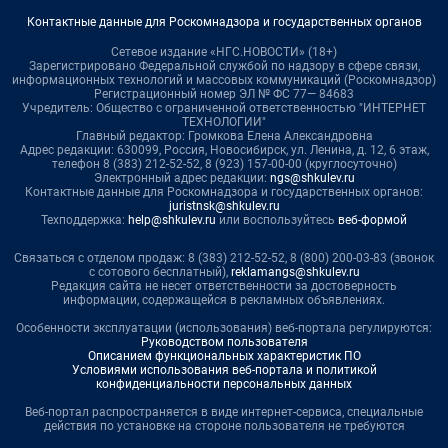
Контактные данные для Роскомнадзора и государственных органов
Сетевое издание «НГС.НОВОСТИ» (18+)
Зарегистрировано Федеральной службой по надзору в сфере связи,
информационных технологий и массовых коммуникаций (Роскомнадзор)
Регистрационный номер ЭЛ № ФС 77— 84683
Учредитель: Общество с ограниченной ответственностью "ИНТЕРНЕТ
ТЕХНОЛОГИИ"
Главный редактор: Громкова Елена Александровна
Адрес редакции: 630099, Россия, Новосибирск, ул. Ленина, д. 12, 6 этаж,
телефон 8 (383) 212-52-52, 8 (923) 157-00-00 (круглосуточно)
Электронный адрес редакции:
ngs@shkulev.ru
Контактные данные для Роскомнадзора и государственных органов:
juristnsk@shkulev.ru
Техподдержка:
help@shkulev.ru
или воспользуйтесь
веб-формой
Связаться с отделом продаж: 8 (383) 212-52-52, 8 (800) 200-03-83 (звонок
с сотового бесплатный),
reklamangs@shkulev.ru
Редакция сайта не несет ответственности за достоверность
информации, содержащейся в рекламных объявлениях.
Особенности эксплуатации (использования) веб-портала регулируются:
Руководством пользователя
Описанием функциональных характеристик ПО
Условиями использования веб-портала и политикой
конфиденциальности персональных данных
Веб-портал распространяется в виде интернет-сервиса, специальные
действия по установке на стороне пользователя не требуются