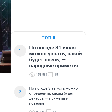
ТОП 5
По погоде 31 июля
1
можно узнать, какой
будет осень, —
народные приметы
158 581
15
По погоде 3 августа можно
2
определить, каким будет
декабрь, — приметы и
поверья
87 063
11