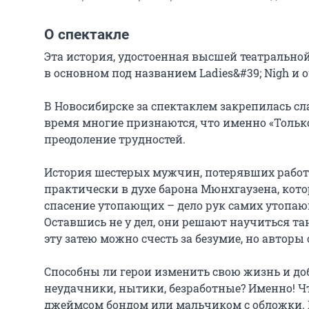
О спектакле
Эта история, удостоенная высшей театрально
в основном под названием Ladies&#39; Nigh и 
В Новосибирске за спектаклем закрепилась сла
время многие признаются, что именно «Тольк
преодоление трудностей. 

История шестерых мужчин, потерявших работ
практически в духе барона Мюнхгаузена, котор
спасение утопающих – дело рук самих утопающ
Оставшись не у дел, они решают научиться тан
эту затею можно счесть за безумие, но авторы
Способны ли герои изменить свою жизнь и доб
неудачники, нытики, безработные? Именно! Чт
джеймсом бондом или мальчиком с обложки. В