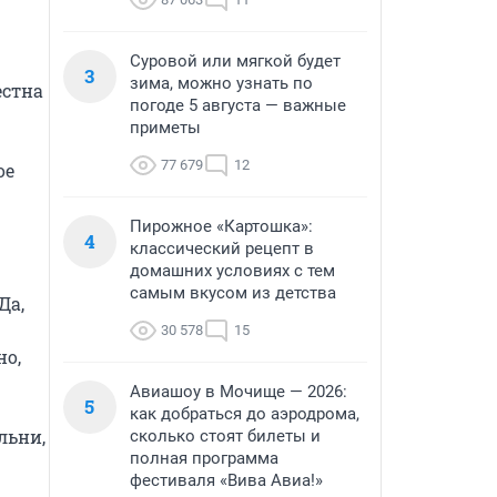
Суровой или мягкой будет
3
зима, можно узнать по
стна 
погоде 5 августа — важные
приметы
77 679
12
е 
Пирожное «Картошка»:
4
классический рецепт в
домашних условиях с тем
самым вкусом из детства
а, 
30 578
15
о, 
Авиашоу в Мочище — 2026:
5
как добраться до аэродрома,
ьни, 
сколько стоят билеты и
полная программа
фестиваля «Вива Авиа!»