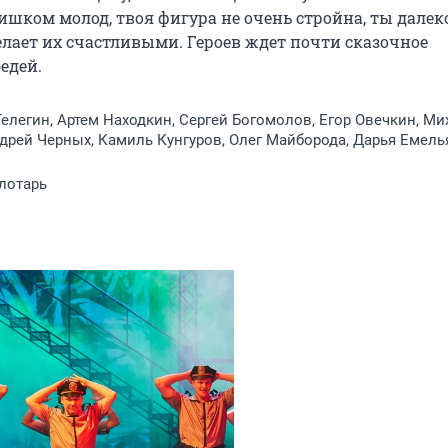
шком молод, твоя фигура не очень стройна, ты далеко
делает их счастливыми. Героев ждет почти сказочное 
едей.
елегин, Артем Находкин, Сергей Богомолов, Егор Овечкин, Ми
дрей Черных, Камиль Кунгуров, Олег Майборода, Дарья Емел
лотарь