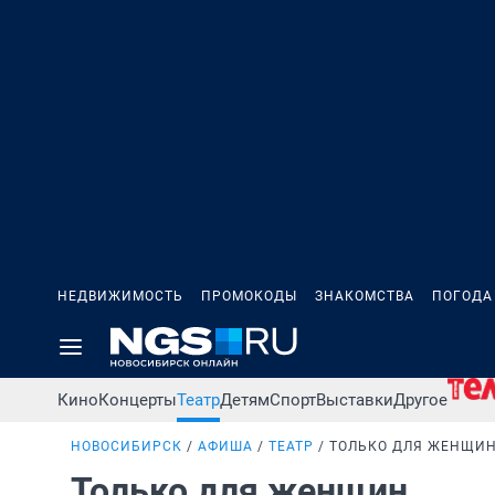
НЕДВИЖИМОСТЬ
ПРОМОКОДЫ
ЗНАКОМСТВА
ПОГОДА
Кино
Концерты
Театр
Детям
Спорт
Выставки
Другое
НОВОСИБИРСК
АФИША
ТЕАТР
ТОЛЬКО ДЛЯ ЖЕНЩИ
Только для женщин