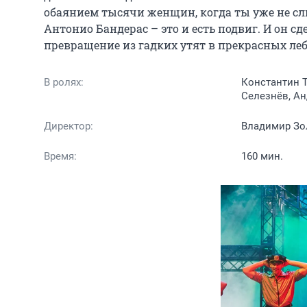
обаянием тысячи женщин, когда ты уже не сли
Антонио Бандерас – это и есть подвиг. И он с
превращение из гадких утят в прекрасных леб
В ролях:
Константин Т
Селезнёв, Ан
Директор:
Владимир Зо
Время:
160 мин.