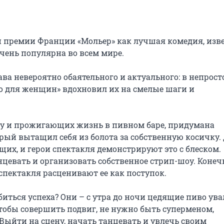
й премии Франции «Мольер» как лучшая комедия, изве
очень популярна во всем мире.

ва невероятно обаятельного и актуального: в непросто
о для женщин» вдохновил их на смелые шаги и 
у и прожигающих жизнь в пивном баре, придумана 
ый вытащил себя из болота за собственную косичку. Д
их, и герои спектакля демонстрируют это с блеском. 
цевать и организовать собственное стрип-шоу. Конечн
 спектакля расценивают ее как поступок.

иться успеха? Они – с утра до ночи цедящие пиво увал
обы совершить подвиг, не нужно быть суперменом, 
ыйти на сцену, начать танцевать и увлечь своим 