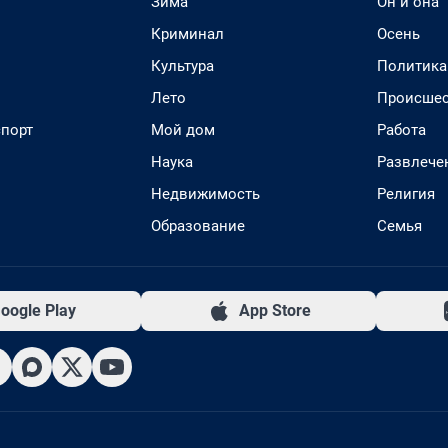
Зима
Он и она
Криминал
Осень
Культура
Политика
Лето
Происшес
спорт
Мой дом
Работа
Наука
Развлече
Недвижимость
Религия
Образование
Семья
oogle Play
App Store