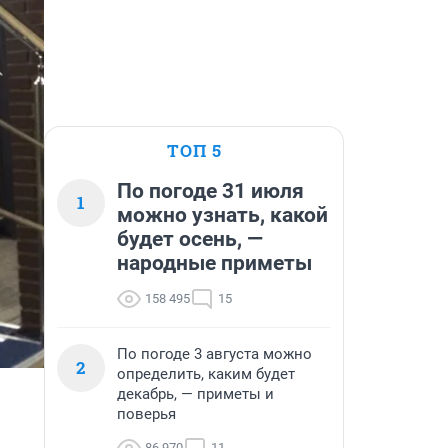
ТОП 5
По погоде 31 июля
1
можно узнать, какой
будет осень, —
народные приметы
158 495
15
По погоде 3 августа можно
2
определить, каким будет
декабрь, — приметы и
поверья
86 970
11