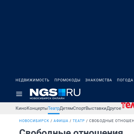
НЕДВИЖИМОСТЬ
ПРОМОКОДЫ
ЗНАКОМСТВА
ПОГОДА
Кино
Концерты
Театр
Детям
Спорт
Выставки
Другое
НОВОСИБИРСК
АФИША
ТЕАТР
СВОБОДНЫЕ ОТНОШЕ
Свободные отношения