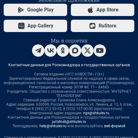
Google Play
App Store
App Gallery
RuStore
Мы в соцсетях
Контактные данные для Роскомнадзора и государственных органов
Сетевое издание «НГС.НОВОСТИ» (18+)
Зарегистрировано Федеральной службой по надзору в сфере связи,
информационных технологий и массовых коммуникаций (Роскомнадзор)
Регистрационный номер ЭЛ № ФС 77— 84683
Учредитель: Общество с ограниченной ответственностью "ИНТЕРНЕТ
ТЕХНОЛОГИИ"
Главный редактор: Громкова Елена Александровна
Адрес редакции: 630099, Россия, Новосибирск, ул. Ленина, д. 12, 6 этаж,
телефон 8 (383) 212-52-52, 8 (923) 157-00-00 (круглосуточно)
Электронный адрес редакции:
ngs@shkulev.ru
Контактные данные для Роскомнадзора и государственных органов:
juristnsk@shkulev.ru
Техподдержка:
help@shkulev.ru
или воспользуйтесь
веб-формой
Связаться с отделом продаж: 8 (383) 212-52-52, 8 (800) 200-03-83 (звонок