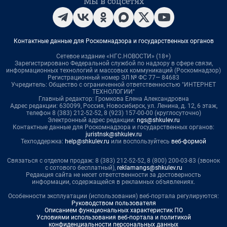
Мы в соцсетях
Контактные данные для Роскомнадзора и государственных органов
Сетевое издание «НГС.НОВОСТИ» (18+)
Зарегистрировано Федеральной службой по надзору в сфере связи,
информационных технологий и массовых коммуникаций (Роскомнадзор)
Регистрационный номер ЭЛ № ФС 77— 84683
Учредитель: Общество с ограниченной ответственностью "ИНТЕРНЕТ
ТЕХНОЛОГИИ"
Главный редактор: Громкова Елена Александровна
Адрес редакции: 630099, Россия, Новосибирск, ул. Ленина, д. 12, 6 этаж,
телефон 8 (383) 212-52-52, 8 (923) 157-00-00 (круглосуточно)
Электронный адрес редакции:
ngs@shkulev.ru
Контактные данные для Роскомнадзора и государственных органов:
juristnsk@shkulev.ru
Техподдержка:
help@shkulev.ru
или воспользуйтесь
веб-формой
Связаться с отделом продаж: 8 (383) 212-52-52, 8 (800) 200-03-83 (звонок
с сотового бесплатный),
reklamangs@shkulev.ru
Редакция сайта не несет ответственности за достоверность
информации, содержащейся в рекламных объявлениях.
Особенности эксплуатации (использования) веб-портала регулируются:
Руководством пользователя
Описанием функциональных характеристик ПО
Условиями использования веб-портала и политикой
конфиденциальности персональных данных