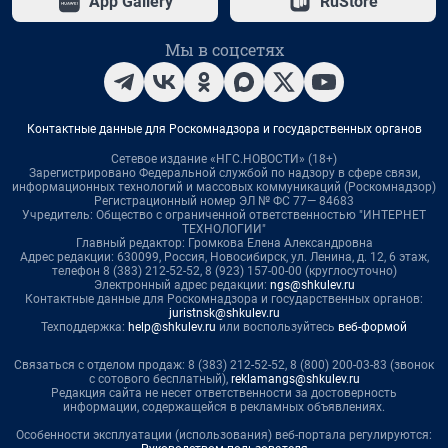
App Gallery
RuStore
Мы в соцсетях
Контактные данные для Роскомнадзора и государственных органов
Сетевое издание «НГС.НОВОСТИ» (18+)
Зарегистрировано Федеральной службой по надзору в сфере связи,
информационных технологий и массовых коммуникаций (Роскомнадзор)
Регистрационный номер ЭЛ № ФС 77— 84683
Учредитель: Общество с ограниченной ответственностью "ИНТЕРНЕТ
ТЕХНОЛОГИИ"
Главный редактор: Громкова Елена Александровна
Адрес редакции: 630099, Россия, Новосибирск, ул. Ленина, д. 12, 6 этаж,
телефон 8 (383) 212-52-52, 8 (923) 157-00-00 (круглосуточно)
Электронный адрес редакции:
ngs@shkulev.ru
Контактные данные для Роскомнадзора и государственных органов:
juristnsk@shkulev.ru
Техподдержка:
help@shkulev.ru
или воспользуйтесь
веб-формой
Связаться с отделом продаж: 8 (383) 212-52-52, 8 (800) 200-03-83 (звонок
с сотового бесплатный),
reklamangs@shkulev.ru
Редакция сайта не несет ответственности за достоверность
информации, содержащейся в рекламных объявлениях.
Особенности эксплуатации (использования) веб-портала регулируются: