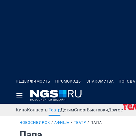
НЕДВИЖИМОСТЬ
ПРОМОКОДЫ
ЗНАКОМСТВА
ПОГОДА
Кино
Концерты
Театр
Детям
Спорт
Выставки
Другое
НОВОСИБИРСК
АФИША
ТЕАТР
ПАПА
Папа