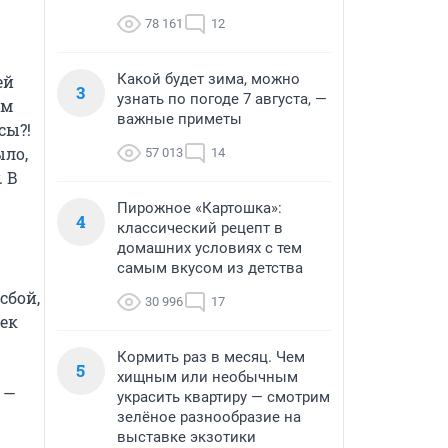
78 161
12
Какой будет зима, можно
й 
3
узнать по погоде 7 августа, —
м 
важные приметы
ы?! 
ло, 
57 013
14
 В 
Пирожное «Картошка»:
4
классический рецепт в
домашних условиях с тем
самым вкусом из детства
бой, 
30 996
17
ек 
Кормить раз в месяц. Чем
5
хищным или необычным
— 
украсить квартиру — смотрим
зелёное разнообразие на
выставке экзотики