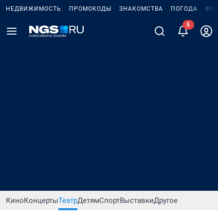
НЕДВИЖИМОСТЬ
ПРОМОКОДЫ
ЗНАКОМСТВА
ПОГОДА
ФО
5
Кино
Концерты
Театр
Детям
Спорт
Выставки
Другое