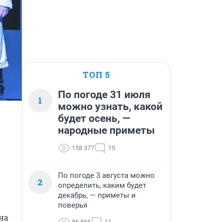
ТОП 5
По погоде 31 июля
1
можно узнать, какой
будет осень, —
народные приметы
158 377
15
По погоде 3 августа можно
2
определить, каким будет
декабрь, — приметы и
поверья
а 
86 866
11