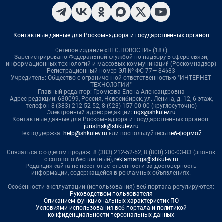
Контактные данные для Роскомнадзора и государственных органов
Сетевое издание «НГС.НОВОСТИ» (18+)
Зарегистрировано Федеральной службой по надзору в сфере связи,
информационных технологий и массовых коммуникаций (Роскомнадзор)
Регистрационный номер ЭЛ № ФС 77— 84683
Учредитель: Общество с ограниченной ответственностью "ИНТЕРНЕТ
ТЕХНОЛОГИИ"
Главный редактор: Громкова Елена Александровна
Адрес редакции: 630099, Россия, Новосибирск, ул. Ленина, д. 12, 6 этаж,
телефон 8 (383) 212-52-52, 8 (923) 157-00-00 (круглосуточно)
Электронный адрес редакции:
ngs@shkulev.ru
Контактные данные для Роскомнадзора и государственных органов:
juristnsk@shkulev.ru
Техподдержка:
help@shkulev.ru
или воспользуйтесь
веб-формой
Связаться с отделом продаж: 8 (383) 212-52-52, 8 (800) 200-03-83 (звонок
с сотового бесплатный),
reklamangs@shkulev.ru
Редакция сайта не несет ответственности за достоверность
информации, содержащейся в рекламных объявлениях.
Особенности эксплуатации (использования) веб-портала регулируются:
Руководством пользователя
Описанием функциональных характеристик ПО
Условиями использования веб-портала и политикой
конфиденциальности персональных данных