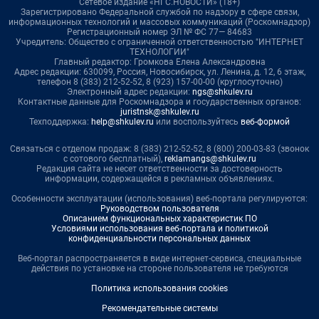
Сетевое издание «НГС.НОВОСТИ» (18+)
Зарегистрировано Федеральной службой по надзору в сфере связи,
информационных технологий и массовых коммуникаций (Роскомнадзор)
Регистрационный номер ЭЛ № ФС 77— 84683
Учредитель: Общество с ограниченной ответственностью "ИНТЕРНЕТ
ТЕХНОЛОГИИ"
Главный редактор: Громкова Елена Александровна
Адрес редакции: 630099, Россия, Новосибирск, ул. Ленина, д. 12, 6 этаж,
телефон 8 (383) 212-52-52, 8 (923) 157-00-00 (круглосуточно)
Электронный адрес редакции:
ngs@shkulev.ru
Контактные данные для Роскомнадзора и государственных органов:
juristnsk@shkulev.ru
Техподдержка:
help@shkulev.ru
или воспользуйтесь
веб-формой
Связаться с отделом продаж: 8 (383) 212-52-52, 8 (800) 200-03-83 (звонок
с сотового бесплатный),
reklamangs@shkulev.ru
Редакция сайта не несет ответственности за достоверность
информации, содержащейся в рекламных объявлениях.
Особенности эксплуатации (использования) веб-портала регулируются:
Руководством пользователя
Описанием функциональных характеристик ПО
Условиями использования веб-портала и политикой
конфиденциальности персональных данных
Веб-портал распространяется в виде интернет-сервиса, специальные
действия по установке на стороне пользователя не требуются
Политика использования cookies
Рекомендательные системы