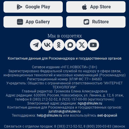
Google Play
App Store
App Gallery
RuStore
Мы в соцсетях
Контактные данные для Роскомнадзора и государственных органов
Сетевое издание «НГС.НОВОСТИ» (18+)
Зарегистрировано Федеральной службой по надзору в сфере связи,
информационных технологий и массовых коммуникаций (Роскомнадзор)
Регистрационный номер ЭЛ № ФС 77— 84683
Учредитель: Общество с ограниченной ответственностью "ИНТЕРНЕТ
ТЕХНОЛОГИИ"
Главный редактор: Громкова Елена Александровна
Адрес редакции: 630099, Россия, Новосибирск, ул. Ленина, д. 12, 6 этаж,
телефон 8 (383) 212-52-52, 8 (923) 157-00-00 (круглосуточно)
Электронный адрес редакции:
ngs@shkulev.ru
Контактные данные для Роскомнадзора и государственных органов:
juristnsk@shkulev.ru
Техподдержка:
help@shkulev.ru
или воспользуйтесь
веб-формой
Связаться с отделом продаж: 8 (383) 212-52-52, 8 (800) 200-03-83 (звонок