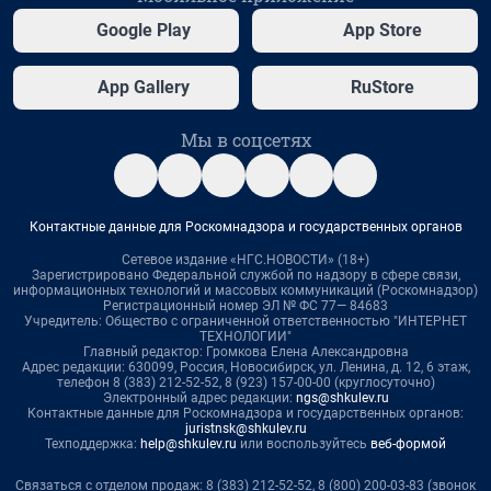
Google Play
App Store
App Gallery
RuStore
Мы в соцсетях
Контактные данные для Роскомнадзора и государственных органов
Сетевое издание «НГС.НОВОСТИ» (18+)
Зарегистрировано Федеральной службой по надзору в сфере связи,
информационных технологий и массовых коммуникаций (Роскомнадзор)
Регистрационный номер ЭЛ № ФС 77— 84683
Учредитель: Общество с ограниченной ответственностью "ИНТЕРНЕТ
ТЕХНОЛОГИИ"
Главный редактор: Громкова Елена Александровна
Адрес редакции: 630099, Россия, Новосибирск, ул. Ленина, д. 12, 6 этаж,
телефон 8 (383) 212-52-52, 8 (923) 157-00-00 (круглосуточно)
Электронный адрес редакции:
ngs@shkulev.ru
Контактные данные для Роскомнадзора и государственных органов:
juristnsk@shkulev.ru
Техподдержка:
help@shkulev.ru
или воспользуйтесь
веб-формой
Связаться с отделом продаж: 8 (383) 212-52-52, 8 (800) 200-03-83 (звонок