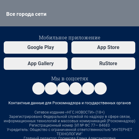
Все города сети
Мобильное приложение
Google Play
App Store
App Gallery
RuStore
Мы в соцсетях
Контактные данные для Роскомнадзора и государственных органов
Сетевое издание «НГС.НОВОСТИ» (18+)
Зарегистрировано Федеральной службой по надзору в сфере связи,
информационных технологий и массовых коммуникаций (Роскомнадзор)
Регистрационный номер ЭЛ № ФС 77— 84683
Учредитель: Общество с ограниченной ответственностью "ИНТЕРНЕТ
ТЕХНОЛОГИИ"
Главный редактор: Громкова Елена Александровна