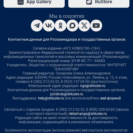
App Gallery
RuStore
Мы в соцсетях
Контактные данные для Роскомнадзора и государственных органов
Сетевое издание «НГС.НОВОСТИ» (18+)
Зарегистрировано Федеральной службой по надзору в сфере связи,
информационных технологий и массовых коммуникаций (Роскомнадзор)
Регистрационный номер ЭЛ № ФС 77— 84683
Учредитель: Общество с ограниченной ответственностью "ИНТЕРНЕТ
ТЕХНОЛОГИИ"
Главный редактор: Громкова Елена Александровна
Адрес редакции: 630099, Россия, Новосибирск, ул. Ленина, д. 12, 6 этаж,
телефон 8 (383) 212-52-52, 8 (923) 157-00-00 (круглосуточно)
Электронный адрес редакции:
ngs@shkulev.ru
Контактные данные для Роскомнадзора и государственных органов:
juristnsk@shkulev.ru
Техподдержка:
help@shkulev.ru
или воспользуйтесь
веб-формой
Связаться с отделом продаж: 8 (383) 212-52-52, 8 (800) 200-03-83 (звонок
с сотового бесплатный),
reklamangs@shkulev.ru
Редакция сайта не несет ответственности за достоверность
информации, содержащейся в рекламных объявлениях.
Особенности эксплуатации (использования) веб-портала регулируются: