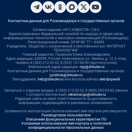
Контактные данные для Роскомнадзора и государственных органов
Сетевое издание «НГС.НОВОСТИ» (18+)
Зарегистрировано Федеральной службой по надзору в сфере связи,
информационных технологий и массовых коммуникаций (Роскомнадзор)
Регистрационный номер ЭЛ № ФС 77— 84683
Учредитель: Общество с ограниченной ответственностью "ИНТЕРНЕТ
ТЕХНОЛОГИИ"
Главный редактор: Громкова Елена Александровна
Адрес редакции: 630099, Россия, Новосибирск, ул. Ленина, д. 12, 6 этаж,
телефон 8 (383) 212-52-52, 8 (923) 157-00-00 (круглосуточно)
Электронный адрес редакции:
ngs@shkulev.ru
Контактные данные для Роскомнадзора и государственных органов:
juristnsk@shkulev.ru
Техподдержка:
help@shkulev.ru
или воспользуйтесь
веб-формой
Связаться с отделом продаж: 8 (383) 212-52-52, 8 (800) 200-03-83 (звонок
с сотового бесплатный),
reklamangs@shkulev.ru
Редакция сайта не несет ответственности за достоверность
информации, содержащейся в рекламных объявлениях.
Особенности эксплуатации (использования) веб-портала регулируются:
Руководством пользователя
Описанием функциональных характеристик ПО
Условиями использования веб-портала и политикой
конфиденциальности персональных данных