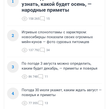
1
узнать, какой будет осень, —
народные приметы
158 265
15
Игривые слонопотамы с характером:
2
новосибирцы показали своих огромных
мейн-кунов — фото суровых питомцев
137 792
34
По погоде 3 августа можно определить,
3
каким будет декабрь, — приметы и поверья
86 748
11
Погода 30 июля укажет, каким ждать август —
4
поверья и приметы
77 355
13