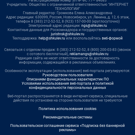
Регистрационный номер ЭЛ № ФС 77— 84683
Учредитель: Общество с ограниченной ответственностью "ИНТЕРНЕТ
ТЕХНОЛОГИИ"
Главный редактор: Громкова Елена Александровна
Адрес редакции: 630099, Россия, Новосибирск, ул. Ленина, д. 12, 6 этаж,
телефон 8 (383) 212-52-52, 8 (923) 157-00-00 (круглосуточно)
Электронный адрес редакции:
ngs@shkulev.ru
Контактные данные для Роскомнадзора и государственных органов:
juristnsk@shkulev.ru
Техподдержка:
help@shkulev.ru
или воспользуйтесь
веб-формой
Связаться с отделом продаж: 8 (383) 212-52-52, 8 (800) 200-03-83 (звонок
с сотового бесплатный),
reklamangs@shkulev.ru
Редакция сайта не несет ответственности за достоверность
информации, содержащейся в рекламных объявлениях.
Особенности эксплуатации (использования) веб-портала регулируются:
Руководством пользователя
Описанием функциональных характеристик ПО
Условиями использования веб-портала и политикой
конфиденциальности персональных данных
Веб-портал распространяется в виде интернет-сервиса, специальные
действия по установке на стороне пользователя не требуются
Политика использования cookies
Рекомендательные системы
Пользовательское соглашение сервиса «Подписка без баннерной
рекламы»