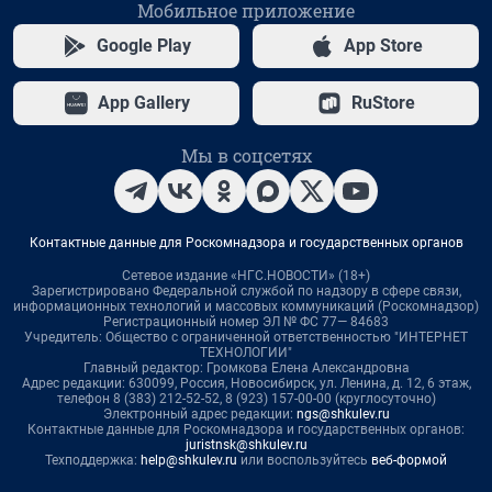
Мобильное приложение
Google Play
App Store
App Gallery
RuStore
Мы в соцсетях
Контактные данные для Роскомнадзора и государственных органов
Сетевое издание «НГС.НОВОСТИ» (18+)
Зарегистрировано Федеральной службой по надзору в сфере связи,
информационных технологий и массовых коммуникаций (Роскомнадзор)
Регистрационный номер ЭЛ № ФС 77— 84683
Учредитель: Общество с ограниченной ответственностью "ИНТЕРНЕТ
ТЕХНОЛОГИИ"
Главный редактор: Громкова Елена Александровна
Адрес редакции: 630099, Россия, Новосибирск, ул. Ленина, д. 12, 6 этаж,
телефон 8 (383) 212-52-52, 8 (923) 157-00-00 (круглосуточно)
Электронный адрес редакции:
ngs@shkulev.ru
Контактные данные для Роскомнадзора и государственных органов:
juristnsk@shkulev.ru
Техподдержка:
help@shkulev.ru
или воспользуйтесь
веб-формой