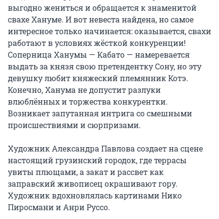
выгодно жениться и обращается к знаменитой 
свахе Хануме. И вот невеста найдена, но самое 
интересное только начинается: оказывается, свахи 
работают в условиях жёсткой конкуренции! 
Соперница Ханумы — Кабато — намеревается 
выдать за князя свою претендентку Сону, но эту 
девушку любит княжеский племянник Котэ. 
Конечно, Ханума не допустит разлуки 
влюблённых и торжества конкурентки. 
Возникает запутанная интрига со смешными 
происшествиями и сюрпризами.

Художник Александра Павлова создает на сцене 
настоящий грузинский городок, где террасы 
увиты плющами, а закат и рассвет как 
заправский живописец окрашивают гору. 
Художник вдохновлялась картинами Нико 
Пиросмани и Анри Руссо.
