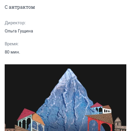
С антрактом
Директор:
Ольга Гущина
Время:
80 мин.