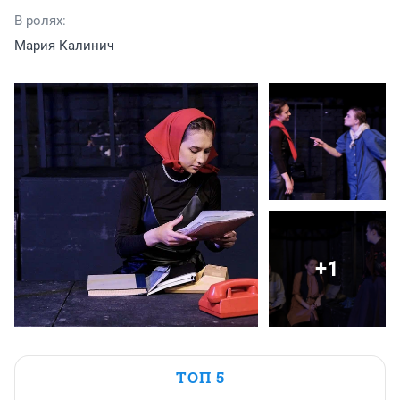
В ролях:
Мария Калинич
+1
ТОП 5