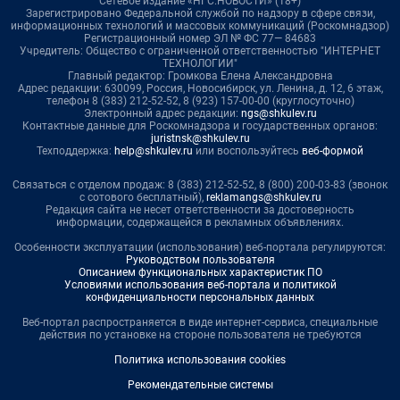
Сетевое издание «НГС.НОВОСТИ» (18+)
Зарегистрировано Федеральной службой по надзору в сфере связи,
информационных технологий и массовых коммуникаций (Роскомнадзор)
Регистрационный номер ЭЛ № ФС 77— 84683
Учредитель: Общество с ограниченной ответственностью "ИНТЕРНЕТ
ТЕХНОЛОГИИ"
Главный редактор: Громкова Елена Александровна
Адрес редакции: 630099, Россия, Новосибирск, ул. Ленина, д. 12, 6 этаж,
телефон 8 (383) 212-52-52, 8 (923) 157-00-00 (круглосуточно)
Электронный адрес редакции:
ngs@shkulev.ru
Контактные данные для Роскомнадзора и государственных органов:
juristnsk@shkulev.ru
Техподдержка:
help@shkulev.ru
или воспользуйтесь
веб-формой
Связаться с отделом продаж: 8 (383) 212-52-52, 8 (800) 200-03-83 (звонок
с сотового бесплатный),
reklamangs@shkulev.ru
Редакция сайта не несет ответственности за достоверность
информации, содержащейся в рекламных объявлениях.
Особенности эксплуатации (использования) веб-портала регулируются:
Руководством пользователя
Описанием функциональных характеристик ПО
Условиями использования веб-портала и политикой
конфиденциальности персональных данных
Веб-портал распространяется в виде интернет-сервиса, специальные
действия по установке на стороне пользователя не требуются
Политика использования cookies
Рекомендательные системы