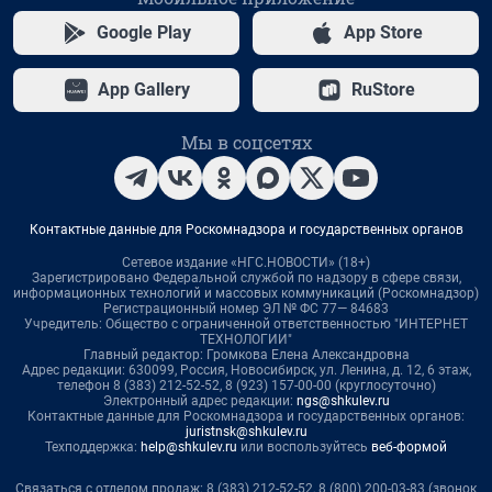
Google Play
App Store
App Gallery
RuStore
Мы в соцсетях
Контактные данные для Роскомнадзора и государственных органов
Сетевое издание «НГС.НОВОСТИ» (18+)
Зарегистрировано Федеральной службой по надзору в сфере связи,
информационных технологий и массовых коммуникаций (Роскомнадзор)
Регистрационный номер ЭЛ № ФС 77— 84683
Учредитель: Общество с ограниченной ответственностью "ИНТЕРНЕТ
ТЕХНОЛОГИИ"
Главный редактор: Громкова Елена Александровна
Адрес редакции: 630099, Россия, Новосибирск, ул. Ленина, д. 12, 6 этаж,
телефон 8 (383) 212-52-52, 8 (923) 157-00-00 (круглосуточно)
Электронный адрес редакции:
ngs@shkulev.ru
Контактные данные для Роскомнадзора и государственных органов:
juristnsk@shkulev.ru
Техподдержка:
help@shkulev.ru
или воспользуйтесь
веб-формой
Связаться с отделом продаж: 8 (383) 212-52-52, 8 (800) 200-03-83 (звонок