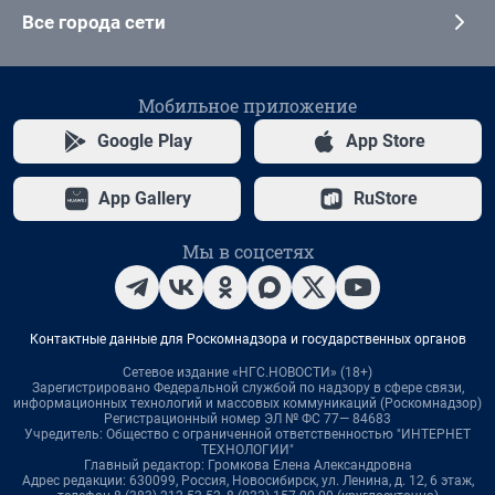
Все города сети
Мобильное приложение
Google Play
App Store
App Gallery
RuStore
Мы в соцсетях
Контактные данные для Роскомнадзора и государственных органов
Сетевое издание «НГС.НОВОСТИ» (18+)
Зарегистрировано Федеральной службой по надзору в сфере связи,
информационных технологий и массовых коммуникаций (Роскомнадзор)
Регистрационный номер ЭЛ № ФС 77— 84683
Учредитель: Общество с ограниченной ответственностью "ИНТЕРНЕТ
ТЕХНОЛОГИИ"
Главный редактор: Громкова Елена Александровна
Адрес редакции: 630099, Россия, Новосибирск, ул. Ленина, д. 12, 6 этаж,