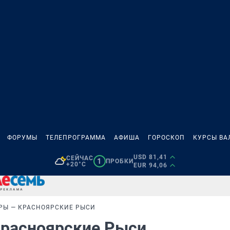
ФОРУМЫ
ТЕЛЕПРОГРАММА
АФИША
ГОРОСКОП
КУРСЫ ВА
USD 81,41
СЕЙЧАС
1
ПРОБКИ
+20°C
EUR 94,06
РЫ — КРАСНОЯРСКИЕ РЫСИ
Красноярские Рыси