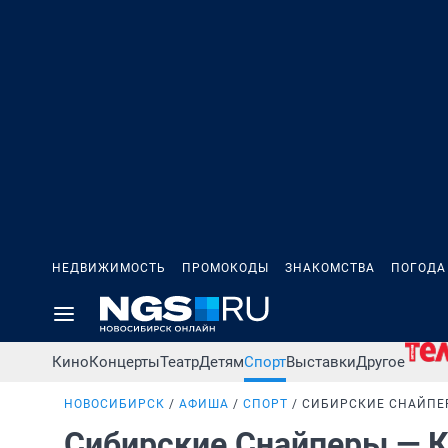
НЕДВИЖИМОСТЬ
ПРОМОКОДЫ
ЗНАКОМСТВА
ПОГОДА
Кино
Концерты
Театр
Детям
Спорт
Выставки
Другое
НОВОСИБИРСК
АФИША
СПОРТ
СИБИРСКИЕ СНАЙПЕ
Сибирские Снайперы — 