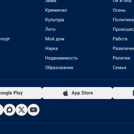
Зима
Он и она
Криминал
Осень
Культура
Политика
Лето
Происшес
спорт
Мой дом
Работа
Наука
Развлече
Недвижимость
Религия
Образование
Семья
oogle Play
App Store