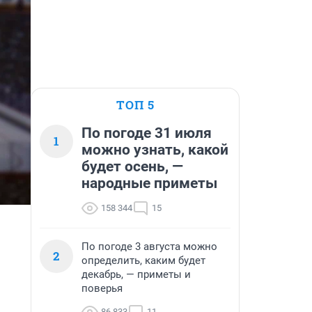
ТОП 5
По погоде 31 июля
1
можно узнать, какой
будет осень, —
народные приметы
158 344
15
По погоде 3 августа можно
2
определить, каким будет
декабрь, — приметы и
поверья
86 833
11