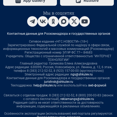
App Gallery
RuStore
Мы в соцсетях
Контактные данные для Роскомнадзора и государственных органов
Сетевое издание «НГС.НОВОСТИ» (18+)
Зарегистрировано Федеральной службой по надзору в сфере связи,
информационных технологий и массовых коммуникаций (Роскомнадзор)
Регистрационный номер ЭЛ № ФС 77— 84683
Учредитель: Общество с ограниченной ответственностью "ИНТЕРНЕТ
ТЕХНОЛОГИИ"
Главный редактор: Громкова Елена Александровна
Адрес редакции: 630099, Россия, Новосибирск, ул. Ленина, д. 12, 6 этаж,
телефон 8 (383) 212-52-52, 8 (923) 157-00-00 (круглосуточно)
Электронный адрес редакции:
ngs@shkulev.ru
Контактные данные для Роскомнадзора и государственных органов:
juristnsk@shkulev.ru
Техподдержка:
help@shkulev.ru
или воспользуйтесь
веб-формой
Связаться с отделом продаж: 8 (383) 212-52-52, 8 (800) 200-03-83 (звонок
с сотового бесплатный),
reklamangs@shkulev.ru
Редакция сайта не несет ответственности за достоверность
информации, содержащейся в рекламных объявлениях.
Особенности эксплуатации (использования) веб-портала регулируются: