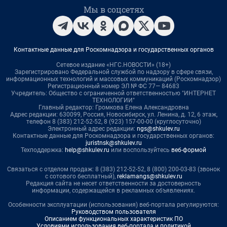
Мы в соцсетях
Контактные данные для Роскомнадзора и государственных органов
Сетевое издание «НГС.НОВОСТИ» (18+)
Зарегистрировано Федеральной службой по надзору в сфере связи,
информационных технологий и массовых коммуникаций (Роскомнадзор)
Регистрационный номер ЭЛ № ФС 77— 84683
Учредитель: Общество с ограниченной ответственностью "ИНТЕРНЕТ
ТЕХНОЛОГИИ"
Главный редактор: Громкова Елена Александровна
Адрес редакции: 630099, Россия, Новосибирск, ул. Ленина, д. 12, 6 этаж,
телефон 8 (383) 212-52-52, 8 (923) 157-00-00 (круглосуточно)
Электронный адрес редакции:
ngs@shkulev.ru
Контактные данные для Роскомнадзора и государственных органов:
juristnsk@shkulev.ru
Техподдержка:
help@shkulev.ru
или воспользуйтесь
веб-формой
Связаться с отделом продаж: 8 (383) 212-52-52, 8 (800) 200-03-83 (звонок
с сотового бесплатный),
reklamangs@shkulev.ru
Редакция сайта не несет ответственности за достоверность
информации, содержащейся в рекламных объявлениях.
Особенности эксплуатации (использования) веб-портала регулируются:
Руководством пользователя
Описанием функциональных характеристик ПО
Условиями использования веб-портала и политикой