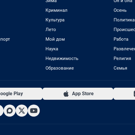
Зима
Он и она
Криминал
Осень
Культура
Политика
Лето
Происшес
спорт
Мой дом
Работа
Наука
Развлече
Недвижимость
Религия
Образование
Семья
oogle Play
App Store