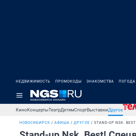
НЕДВИЖИМОСТЬ
ПРОМОКОДЫ
ЗНАКОМСТВА
ПОГОДА
Кино
Концерты
Театр
Детям
Спорт
Выставки
Другое
НОВОСИБИРСК
АФИША
ДРУГОЕ
STAND-UP NSK. BES
Stand-up Nsk. Best! Спе