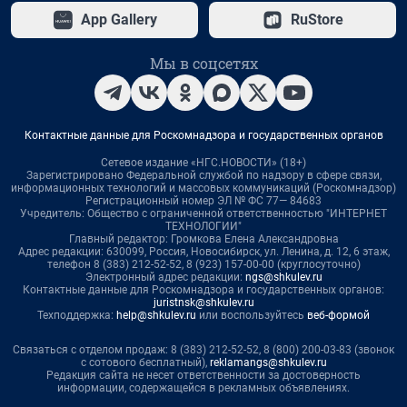
App Gallery
RuStore
Мы в соцсетях
Контактные данные для Роскомнадзора и государственных органов
Сетевое издание «НГС.НОВОСТИ» (18+)
Зарегистрировано Федеральной службой по надзору в сфере связи,
информационных технологий и массовых коммуникаций (Роскомнадзор)
Регистрационный номер ЭЛ № ФС 77— 84683
Учредитель: Общество с ограниченной ответственностью "ИНТЕРНЕТ
ТЕХНОЛОГИИ"
Главный редактор: Громкова Елена Александровна
Адрес редакции: 630099, Россия, Новосибирск, ул. Ленина, д. 12, 6 этаж,
телефон 8 (383) 212-52-52, 8 (923) 157-00-00 (круглосуточно)
Электронный адрес редакции:
ngs@shkulev.ru
Контактные данные для Роскомнадзора и государственных органов:
juristnsk@shkulev.ru
Техподдержка:
help@shkulev.ru
или воспользуйтесь
веб-формой
Связаться с отделом продаж: 8 (383) 212-52-52, 8 (800) 200-03-83 (звонок
с сотового бесплатный),
reklamangs@shkulev.ru
Редакция сайта не несет ответственности за достоверность
информации, содержащейся в рекламных объявлениях.