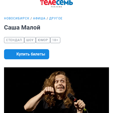
НОВОСИБИРСК
АФИША
ДРУГОЕ
Саша Малой
СТЕНДАП
ШОУ
ЮМОР
18+
Купить билеты