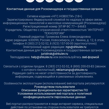
Контактные данные для Роскомнадзора и государственных органов
Сетевое издание «НГС.НОВОСТИ» (18+)
Зарегистрировано Федеральной службой по надзору в сфере связи,
информационных технологий и массовых коммуникаций (Роскомнадзор)
Регистрационный номер ЭЛ № ФС 77— 84683
Учредитель: Общество с ограниченной ответственностью "ИНТЕРНЕТ
ТЕХНОЛОГИИ"
Главный редактор: Громкова Елена Александровна
Адрес редакции: 630099, Россия, Новосибирск, ул. Ленина, д. 12, 6 этаж,
телефон 8 (383) 212-52-52, 8 (923) 157-00-00 (круглосуточно)
Электронный адрес редакции:
ngs@shkulev.ru
Контактные данные для Роскомнадзора и государственных органов:
juristnsk@shkulev.ru
Техподдержка:
help@shkulev.ru
или воспользуйтесь
веб-формой
Связаться с отделом продаж: 8 (383) 212-52-52, 8 (800) 200-03-83 (звонок
с сотового бесплатный),
reklamangs@shkulev.ru
Редакция сайта не несет ответственности за достоверность
информации, содержащейся в рекламных объявлениях.
Особенности эксплуатации (использования) веб-портала регулируются:
Руководством пользователя
Описанием функциональных характеристик ПО
Условиями использования веб-портала и политикой
конфиденциальности персональных данных
Веб-портал распространяется в виде интернет-сервиса, специальные
действия по установке на стороне пользователя не требуются